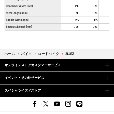
Handlebar Width (mm)
360
380
4
Stem Length (mm)
70
80
Saddle Width (mm)
155
155
1
Seatpost Length (mm)
300
300
3
ホーム
>
バイク
>
ロードバイク
>
ALLEZ
オンラインストアカスタマーサービス
イベント・その他サービス
スペシャライズドストア