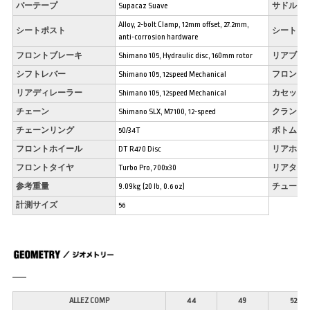
バーテープ
Supacaz Suave
サドル
Alloy, 2-bolt Clamp, 12mm offset, 27.2mm,
シートポスト
シートク
anti-corrosion hardware
フロントブレーキ
Shimano 105, Hydraulic disc, 160mm rotor
リアブレ
シフトレバー
Shimano 105, 12speed Mechanical
フロント
リアディレーラー
Shimano 105, 12speed Mechanical
カセット
チェーン
Shimano SLX, M7100, 12-speed
クランク
チェーンリング
50/34T
ボトムブ
フロントホイール
DT R470 Disc
リアホイ
フロントタイヤ
Turbo Pro, 700x30
リアタイ
参考重量
9.09kg (20 lb, 0.6 oz)
チューブ
計測サイズ
56
ALLEZ COMP
44
49
52