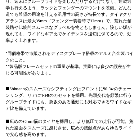
り、週末にグループライドを楽しんだりするだけでなく、通勤通
学も行えるよう、ラックとフェンダーのマウントを装備。どんな
道でも希望の用途を叶える汎用性の高さが特長です。タイヤクリ
アランスは最大35mm（フェンダー装着時で32mm）で、荒れた舗
装路や比較的スムースなグラベルを物ともしません。険しい坂が
現れても、ワイドなギア比でケイデンスを適切に保てるので、効
率よく上れます。
*同価格帯で市販されるディスクブレーキ搭載のアルミ合金製バイ
クのこと。
**製品版フレームセットの重量が基準。実際には多少の誤差が生
じる可能性があります。
■Shimanoのスムーズなシフティングはフロントに50-34tのチェー
ンリング、リアに11-34tのカセットを採用。先頭交代を頻繁に行う
グループライドにも、急坂のある通勤にも対応できるワイドなギ
ア比を備えています。
■広めの30mm幅のタイヤを採用し、より低圧での走行が可能。荒
れた路面をスムーズに感じさせ、広めの接触点があらゆるライド
で安心感を高めます。