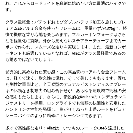
れ、これからロードライドを真剣に始めたい方に最適のバイクで
す。
クラス最軽量：バテッドおよびダブルバテッド加工を施したプレ
ミアムE5アルミ合金を使ったフレームは、重量わずか1,375g**。軽
快で機敏な乗り心地を楽しめます。フルカーボンフォークはさら
なる軽量化に貢献。外から見えないステアラーチューブまでカー
ボンで作られ、スムーズな走りを実現します。また、最新コンポ
ーネントも厳選しているとなれば、Allezがクラス最軽量であるの
も驚きではないでしょう。
驚異的に高められた安心感：この高品質のE5アルミ合金フレーム
は、軽くて速く、耐久性に優れ、そして美しくもあります。優れ
た剛性対重量比と、全天候型のデュアルピストンディスクブレー
キの比類なき制動力の組み合わせが、あらゆる速度域で究極の安
心感をもたらします。さらに、伝説的なRoubaixのエンデュランス
ジオメトリーを採用。ロングライドでも無類の快適性と安定した
ハンドリング性能を発揮し、曲がりくねった山岳ルートをピュア
レースバイクのように精確にトレーシングできます。
多才で高性能な走り：Allezは、いつものルートでKOMを達成した