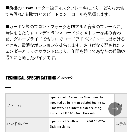
■前後の160mmローター径ディスクブレーキにより、どんな天候
でも優れた制動力とスピードコントロールを発揮します。
■カーボン製のフロントフォークとE5アルミ合金のフレームに、
自信をもたらすエンデュランスロードジオメトリーを組み合わ
せ、グループライドでもソロでロードアドベンチャーに出かける
ときも、最適なポジションを提供します。さりげなく配されたフ
ェンダーとラックマウントにより、年間を通じてあなたの通勤や
通学にも適したバイクです。
Specialized E5 Premium Aluminum, flat
mount disc, fully manipulated tubing w/
フレーム
フォーク
SmoothWelds, internal cable routing,
threaded BB, 12x142mm thru-axle
Specialized Shallow Drop, 6061, 70x125mm,
ハンドルバー
ステム
31.8mm clamp