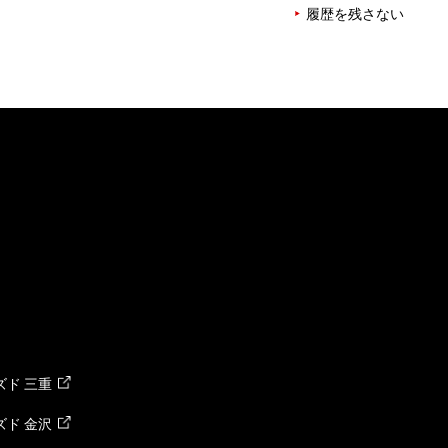
履歴を残さない
ド 三重
ド 金沢