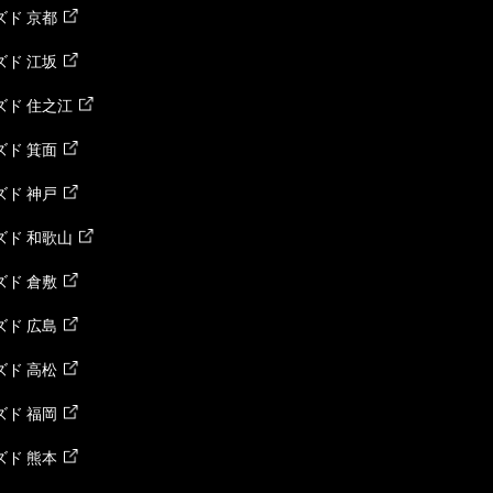
ド 京都
ド 江坂
ズド 住之江
ド 箕面
ド 神戸
ズド 和歌山
ド 倉敷
ド 広島
ド 高松
ド 福岡
ド 熊本