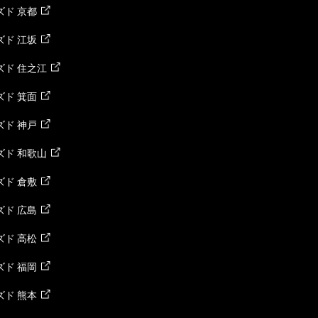
ド 京都
ド 江坂
ズド 住之江
ド 箕面
ド 神戸
ズド 和歌山
ド 倉敷
ド 広島
ド 高松
ド 福岡
ド 熊本