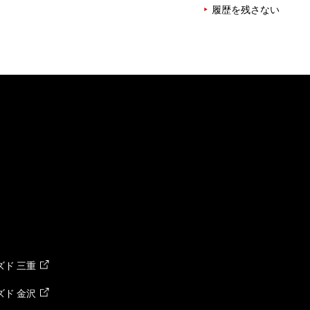
履歴を残さない
ド 三重
ド 金沢