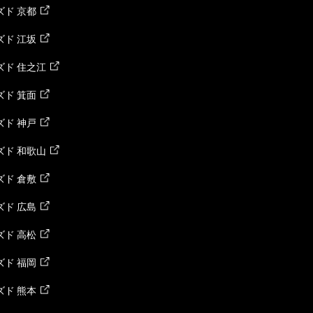
ド 京都
ド 江坂
ズド 住之江
ド 箕面
ド 神戸
ズド 和歌山
ド 倉敷
ド 広島
ド 高松
ド 福岡
ド 熊本