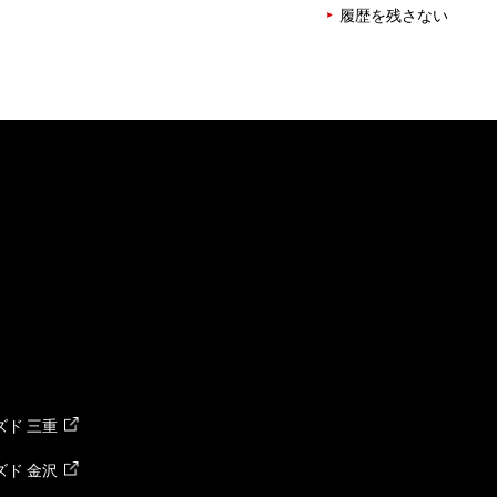
履歴を残さない
ド 三重
ド 金沢