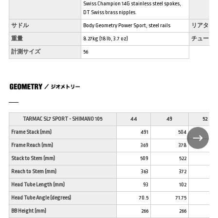
Swiss Champion 14G stainless steel spokes,
DT Swiss brass nipples.
サドル
Body Geometry Power Sport, steel rails
リアタイ
重量
8.27kg (18 lb, 3.7 oz)
チューブ
計測サイズ
56
TARMAC SL7 SPORT - SHIMANO 105
44
49
52
Frame Stack (mm)
491
504
51
Frame Reach (mm)
369
378
38
Stack to Stem (mm)
509
522
53
Reach to Stem (mm)
363
372
37
Head Tube Length (mm)
93
102
11
Head Tube Angle (degrees)
70.5
71.75
72.
BB Height (mm)
266
266
26