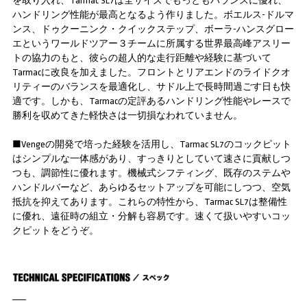
を取り入れ、Tarmac SL7は全サイズでもっともバランスに優れ、
ハンドリング性能が最高となるよう作りました。ボエルス-ドルマ
ンス、ドゥクーニンク・クイックステップ、ボーラ-ハンスグロー
エというワールドツアー３チームに所属する世界最高峰アスリー
トの協力のもと、彼らの超人的な走行距離や経験に基づいて
Tarmacに改良を加えました。フロントとリアエンドのライドクオ
リティーのバランスを最適化し、サドル上で長時間過ごす日も快
適です。しかも、Tarmacの定評あるハンドリング性能やレースで
勝利を収めてきた軽快さは一切損なわれていません。
■Vengeの開発で培った経験を活用し、Tarmac SL7のコックピット
はシンプルな一体感があり、すっきりとしていて速さに貢献しつ
つも、調節性に優れます。機械式シフティング、既存のステムや
ハンドルバーなど、あらゆるセットアップを可能にしつつ、空気
抵抗を抑えてあります。これらの特性から、Tarmac SL7は整備性
に優れ、遠征時の組立・分解も容易です。速くて扱いやすいコッ
クピットをどうぞ。