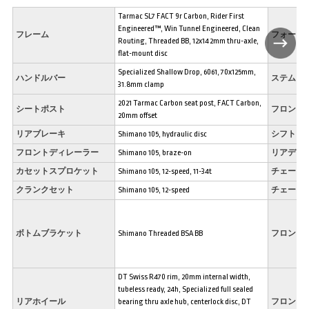
Tarmac SL7 FACT 9r Carbon, Rider First
Engineered™, Win Tunnel Engineered, Clean
フレーム
フォーク
Routing, Threaded BB, 12x142mm thru-axle,
flat-mount disc
Specialized Shallow Drop, 6061, 70x125mm,
ハンドルバー
ステム
31.8mm clamp
2021 Tarmac Carbon seat post, FACT Carbon,
シートポスト
フロント
20mm offset
リアブレーキ
Shimano 105, hydraulic disc
シフトレ
フロントディレーラー
Shimano 105, braze-on
リアディ
カセットスプロケット
Shimano 105, 12-speed, 11-34t
チェーン
クランクセット
Shimano 105, 12-speed
チェーン
ボトムブラケット
Shimano Threaded BSA BB
フロント
DT Swiss R470 rim, 20mm internal width,
tubeless ready, 24h, Specialized full sealed
リアホイール
bearing thru axle hub, centerlock disc, DT
フロント