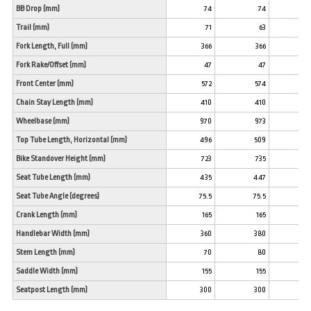
BB Drop (mm)
74
74
7
Trail (mm)
71
63
5
Fork Length, Full (mm)
366
366
36
Fork Rake/Offset (mm)
47
47
4
Front Center (mm)
572
574
57
Chain Stay Length (mm)
410
410
41
Wheelbase (mm)
970
973
97
Top Tube Length, Horizontal (mm)
496
509
53
Bike Standover Height (mm)
723
735
74
Seat Tube Length (mm)
435
447
45
Seat Tube Angle (degrees)
75.5
75.5
7
Crank Length (mm)
165
165
17
Handlebar Width (mm)
360
380
40
Stem Length (mm)
70
80
9
Saddle Width (mm)
155
155
15
Seatpost Length (mm)
300
300
30