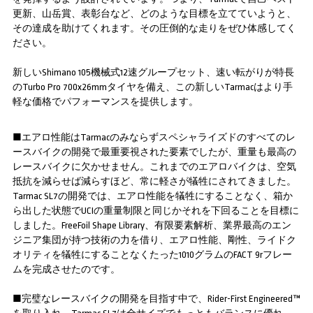
更新、山岳賞、表彰台など、どのような目標を立てていようと、
その達成を助けてくれます。その圧倒的な走りをぜひ体感してく
ださい。
新しいShimano 105機械式12速グループセット、速い転がりが特長
のTurbo Pro 700x26mmタイヤを備え、この新しいTarmacはより手
軽な価格でパフォーマンスを提供します。
■エアロ性能はTarmacのみならずスペシャライズドのすべてのレ
ースバイクの開発で最重要視された要素でしたが、重量も最高の
レースバイクに欠かせません。これまでのエアロバイクは、空気
抵抗を減らせば減らすほど、常に軽さが犠牲にされてきました。
Tarmac SL7の開発では、エアロ性能を犠牲にすることなく、箱か
ら出した状態でUCIの重量制限と同じかそれを下回ることを目標に
しました。FreeFoil Shape Library、有限要素解析、業界最高のエン
ジニア集団が持つ技術の力を借り、エアロ性能、剛性、ライドク
オリティを犠牲にすることなくたった1010グラムのFACT 9rフレー
ムを完成させたのです。
■完璧なレースバイクの開発を目指す中で、Rider-First Engineered™