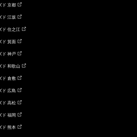
ド 京都
ド 江坂
ズド 住之江
ド 箕面
ド 神戸
ズド 和歌山
ド 倉敷
ド 広島
ド 高松
ド 福岡
ド 熊本