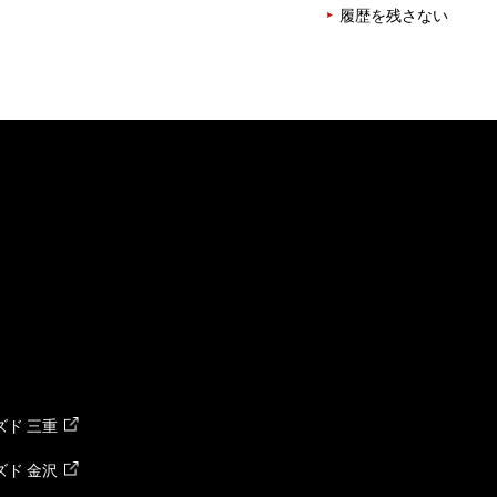
履歴を残さない
ド 三重
ド 金沢