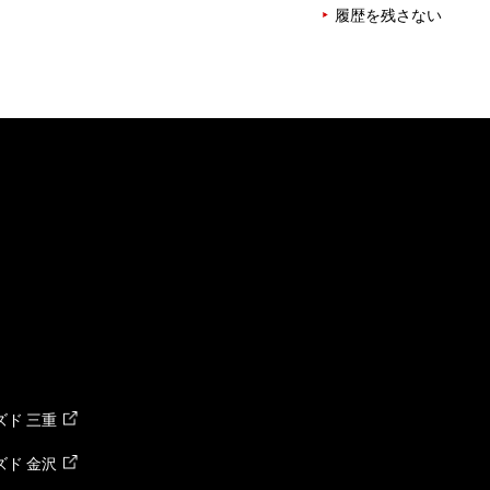
履歴を残さない
ド 三重
ド 金沢