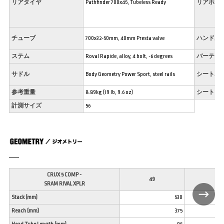
リアタイヤ
Pathfinder 700x45, Tubeless Ready
リアホイ
チューブ
700x32-50mm, 40mm Presta valve
ハンドル
ステム
Roval Rapide, alloy, 4 bolt, -6 degrees
バーテー
サドル
Body Geometry Power Sport, steel rails
シートポ
参考重量
8.89kg (19 lb, 9.6 oz)
シートク
計測サイズ
56
CRUX 5 COMP -
49
52
SRAM RIVAL XPLR
Stack (mm)
530
Reach (mm)
375