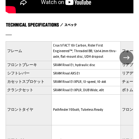
Crux 5 FACT 10r Carbon, Rider First
フレーム
Engineered™, Threaded BB, 12x142mm thru-
フォーク
axle, flat-mount disc, UDH dropout
フロントブレーキ
SRAM Rival E1, hydraulic disc
リアブレ
シフトレバー
SRAM Rival AXS E1
リアディ
カセットスプロケット
SRAM Rival E1 XPLR, 13-speed, 10-46t
チェーン
クランクセット
SRAM Rival E1 XPLR, DUB Wide, 40t
ボトムブ
フロントタイヤ
Pathfinder 700x45, Tubeless Ready
フロント