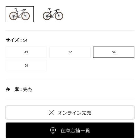
サイズ：
54
49
52
54
56
在 庫：
完売