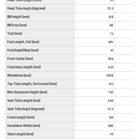
Head Tube Length (mm)
95
Head Tube Angle (degrees)
70.5
BB Height (mm)
278
BB Drop (mm)
80
Trail (mm)
72
Fork Length, Full (mm)
401
Fork Rake/Offset (mm)
51
Front Center (mm)
594
Chainstay Length (mm)
425
Wheelbase (mm)
1008
Top Tube Length, Horizontal (mm)
512
Bike Standover Height (mm)
753
Seat Tube Length (mm)
445
Seat Tube Angle (degrees)
75.5
Crank Length (mm)
165
Handlebar Width (mm)
380
Stem Length (mm)
70