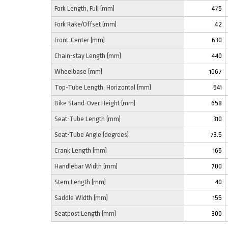
Fork Length, Full (mm)
475
Fork Rake/Offset (mm)
42
Front-Center (mm)
630
Chain-stay Length (mm)
440
Wheelbase (mm)
1067
Top-Tube Length, Horizontal (mm)
541
Bike Stand-Over Height (mm)
658
Seat-Tube Length (mm)
310
Seat-Tube Angle (degrees)
73.5
Crank Length (mm)
165
Handlebar Width (mm)
700
Stem Length (mm)
40
Saddle Width (mm)
155
Seatpost Length (mm)
300