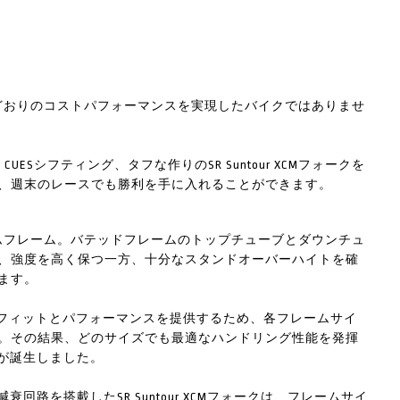
、教科書どおりのコストパフォーマンスを実現したバイクではありませ
no CUESシフティング、タフな作りのSR Suntour XCMフォークを
、週末のレースでも勝利を手に入れることができます。
ムフレーム。バテッドフレームのトップチューブとダウンチュ
、強度を高く保つ一方、十分なスタンドオーバーハイトを確
ます。
最高のフィットとパフォーマンスを提供するため、各フレームサイ
。その結果、どのサイズでも最適なハンドリング性能を発揮
rが誕生しました。
路を搭載したSR Suntour XCMフォークは、フレームサイ