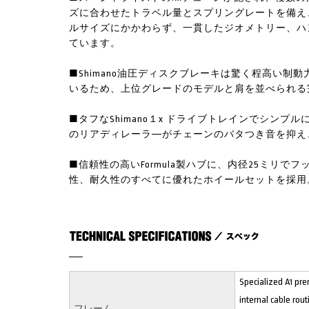
ズに合わせたトラベル量とスプリングレートを備え
ルサイズにかかわらず、一貫したジオメトリー、ハ
ています。
■Shimano油圧ディスクブレーキは驚く程高い
いるため、上位グレードのモデルと肩を並べられる
■タフなShimano１x ドライブトレインでシン
のリアディレーラ―がチェーンのバタつき音を抑え
■信頼性の高いFormula製ハブに、内径25ミリ
性、耐久性のすべてに優れたホイールセットを採用
Specialized A1 pre
internal cable rou
フレーム