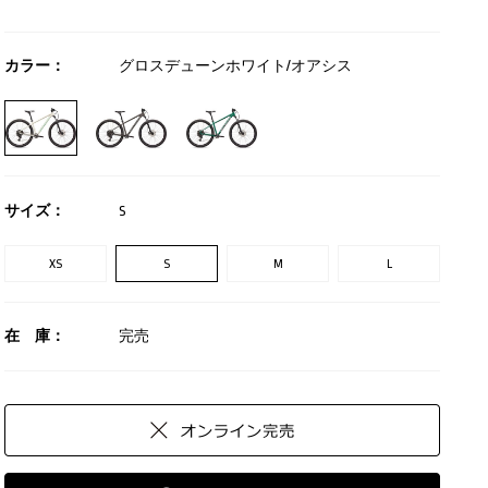
カラー：
グロスデューンホワイト/オアシス
サイズ：
S
XS
S
M
L
在 庫：
完売