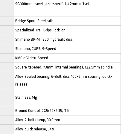
90/100mm travel (size-specific), 42mm offset
Bridge Sport, Steel rails
Specialized Trail Grips, lock-on
Shimano BR-MT200, hydraulic disc
Shimano, CUES, 9-Speed
KMC eGlide11-Speed
Square-tapered, 73mm, internal bearings, 122.5mm spindle
Alloy, Sealed bearing, 6-Bolt, disc, 100x9mm spacing, quick-
release
Stainless, 14g
Ground Control, 27.5/29x2.35, T5
Alloy, 2-bolt clamp, 30.9mm
Alloy, quick release, 34.9