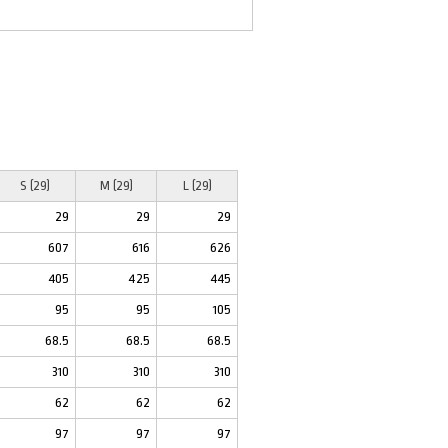
S (29)
M (29)
L (29)
29
29
29
607
616
626
405
425
445
95
95
105
68.5
68.5
68.5
310
310
310
62
62
62
97
97
97