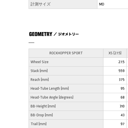
計測サイズ
MD
ROCKHOPPER SPORT
XS (27.5)
Wheel Size
27.5
Stack (mm)
559
Reach (mm)
375
Head-Tube Length (mm)
95
Head-Tube Angle (degrees)
68
BB-Height (mm)
310
BB-Drop (mm)
43
Trail (mm)
97