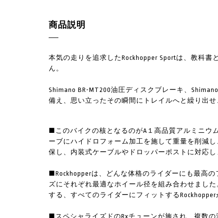
商品説明
本気の走りを追求したRockhopper Sportは
ん。
Shimano BR-MT200油圧ディスクブレーキ、Shima
備え、思い立ったその瞬間にトレイルへと繰り出せ
■このバイクの核となるのがA１高品質アルミニウ
ーブにハイドロフォーム加工を施して重量を削減し
保し、内装式ケーブルやドロッパーポストに対応し
■Rockhopperは、どんな体格のライダーにも
ズにそれぞれ最適なホイール径を組み合わせました
する、すべてのライダーにフィットするRockhoppe
■スペシャライズドのRxチューンが施され、複数の減衰回