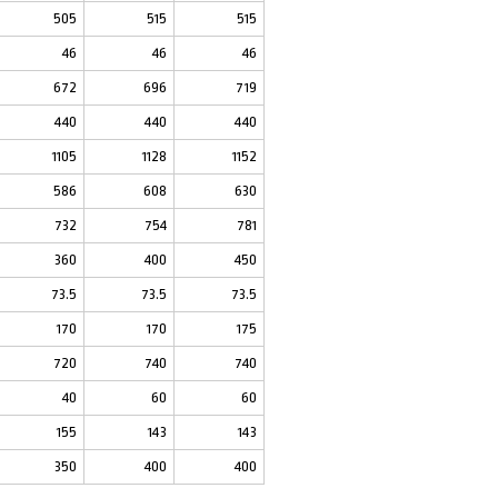
505
515
515
46
46
46
672
696
719
440
440
440
1105
1128
1152
586
608
630
732
754
781
360
400
450
73.5
73.5
73.5
170
170
175
720
740
740
40
60
60
155
143
143
350
400
400