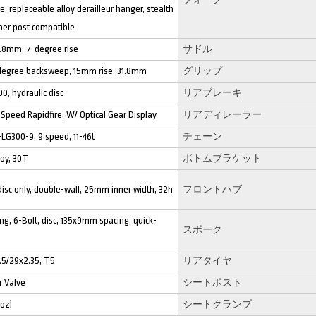
, replaceable alloy derailleur hanger, stealth
per post compatible
1.8mm, 7-degree rise
サドル
9-degree backsweep, 15mm rise, 31.8mm
グリップ
, hydraulic disc
リアブレーキ
Speed Rapidfire, W/ Optical Gear Display
リアディレーラー
G300-9, 9 speed, 11-46t
チェーン
loy, 30T
ボトムブラケット
 disc only, double-wall, 25mm inner width, 32h
フロントハブ
ing, 6-Bolt, disc, 135x9mm spacing, quick-
スポーク
.5/29x2.35, T5
リアタイヤ
r Valve
シートポスト
 oz)
シートクランプ