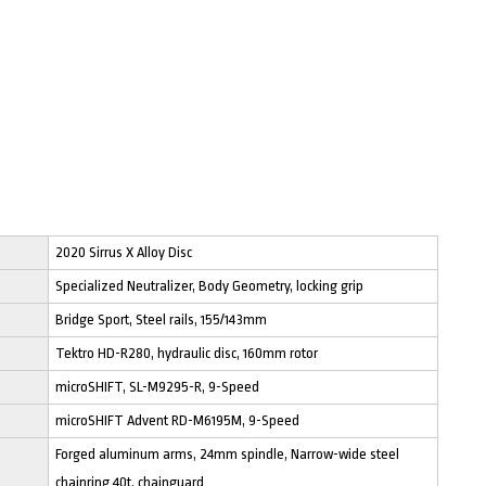
2020 Sirrus X Alloy Disc
Specialized Neutralizer, Body Geometry, locking grip
Bridge Sport, Steel rails, 155/143mm
Tektro HD-R280, hydraulic disc, 160mm rotor
microSHIFT, SL-M9295-R, 9-Speed
microSHIFT Advent RD-M6195M, 9-Speed
Forged aluminum arms, 24mm spindle, Narrow-wide steel
chainring 40t, chainguard