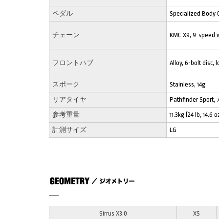
ペダル
Specialized Body G
チェーン
KMC X9, 9-speed w
フロントハブ
Alloy, 6-bolt disc,
スポーク
Stainless, 14g
リアタイヤ
Pathfinder Sport,
参考重量
11.3kg (24 lb, 14.6 o
計測サイズ
LG
Sirrus X3.0
XS