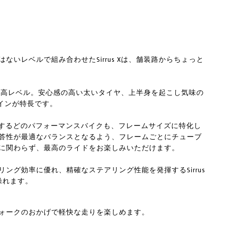
いレベルで組み合わせたSirrus Xは、舗装路からちょっと
ラス最高レベル。安心感の高い太いタイヤ、上半身を起こし気味の
インが特長です。
イズドが展開するどのパフォーマンスバイクも、フレームサイズに特化し
答性が最適なバランスとなるよう、フレームごとにチューブ
に関わらず、最高のライドをお楽しみいただけます。
ング効率に優れ、精確なステアリング性能を発揮するSirrus
操れます。
ルミ合金フォークのおかげで軽快な走りを楽しめます。