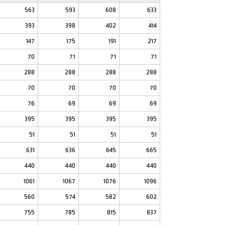
563
593
608
633
393
398
402
414
147
175
191
217
70
71
71
71
288
288
288
288
70
70
70
70
76
69
69
69
395
395
395
395
51
51
51
51
631
636
645
665
440
440
440
440
1061
1067
1076
1096
560
574
582
602
755
785
815
837