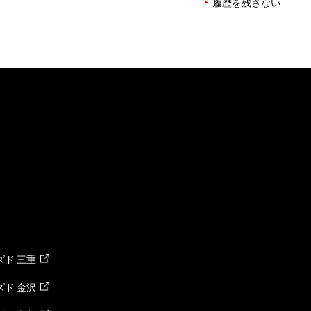
履歴を残さない
ド 三重
ド 金沢