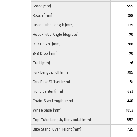
Stack (mm)
555
Reach (mm)
388
Head-Tube Length (mm)
139
Head-Tube Angle (degrees)
70
B-B Height (mm)
288
B-B Drop (mm)
70
Trail (mm)
76
Fork Length, Full (mm)
395
Fork Rake/Offset (mm)
51
Front-Center (mm)
623
Chain-Stay Length (mm)
440
Wheelbase (mm)
1053
Top-Tube Length, Horizontal (mm)
552
Bike Stand-Over Height (mm)
725