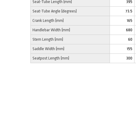
Seat-Tube Length (mm)
395
Seat-Tube Angle (degrees)
73.5
Crank Length (mm)
165
Handlebar Width (mm)
680
Stem Length (mm)
60
Saddle Width (mm)
155
Seatpost Length (mm)
300