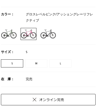
カラー：
グロスレベルピンク/アッシェングレーリフレ
クティブ
サイズ：
S
S
M
L
在 庫：
完売