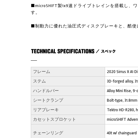
■microSHIFT製1x9速ドライブトレインを搭載
す。
■制動力に優れた油圧式ディスクブレーキと、酷使
フレーム
2020 Sirrus X A1 Di
ステム
3D-forged alloy, 3
ハンドルバー
Alloy Mini Rise, 
シートクランプ
Bolt-type, 31.8mm
リアブレーキ
Tektro HD-R280, hy
カセットスプロケット
microSHIFT Advent
チェーンリング
40t w/ chainguard