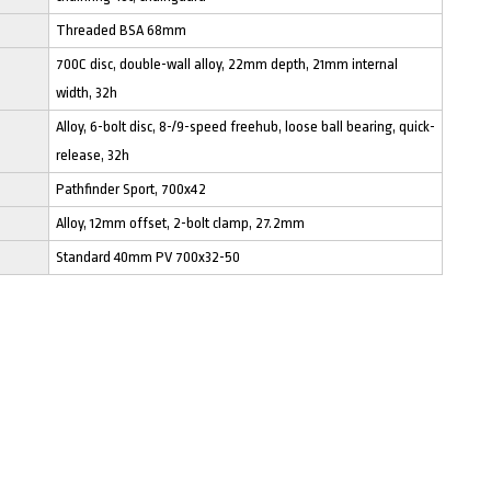
Threaded BSA 68mm
700C disc, double-wall alloy, 22mm depth, 21mm internal
width, 32h
Alloy, 6-bolt disc, 8-/9-speed freehub, loose ball bearing, quick-
release, 32h
Pathfinder Sport, 700x42
Alloy, 12mm offset, 2-bolt clamp, 27.2mm
Standard 40mm PV 700x32-50