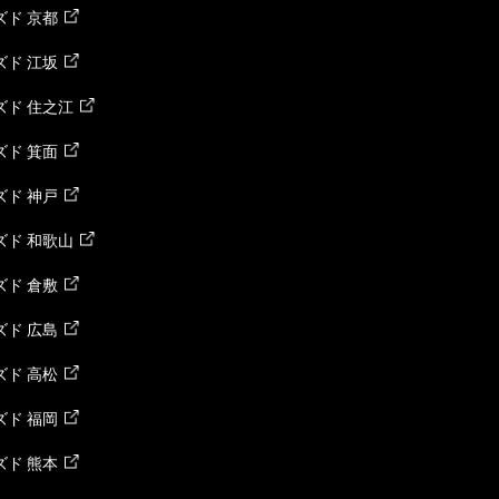
ド 京都
ド 江坂
ズド 住之江
ド 箕面
ド 神戸
ズド 和歌山
ド 倉敷
ド 広島
ド 高松
ド 福岡
ド 熊本