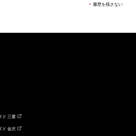
履歴を残さない
ド 三重
ド 金沢