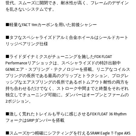
世代。スムーズに開閉でき、耐水性が高く、フレームのデザイン
を乱さないシステムです。
■軽量なFACT 11mカーボンを用いた前後シャシー
■タフなスペシャライズドアルミ合金ホイールはシールドカート
リッジベアリング仕様
■ライドダイナミクスがチューニングを施したFOX FLOAT
Performanceリアショックは、スペシャライズドの特許出願中
GENIEエア・スプリング・テクノロジーを搭載。リニアなコイルス
プリングの長所である最高のグリップとトラクション、プログレ
ッシブなエアスプリングの長所であるボトムアウト耐性の両方を
持ち合わせるだけでなく、ストローク中間までと終盤をそれぞれ
独立してチューニング可能に。ダンパーはオープンとファームの
2ポジション。
■激しく荒れたトレイルも平らに感じさせるFOX FLOAT 36 Rhythm
フォークはGRIPダンパーを搭載
■スムーズかつ精確にシフティングを行えるSRAM Eagle T-Type AXS