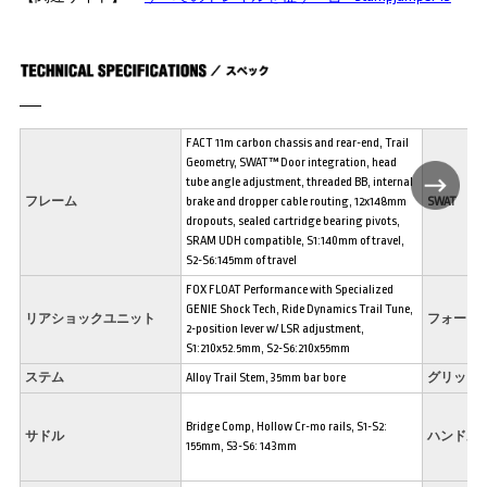
FACT 11m carbon chassis and rear-end, Trail
Geometry, SWAT™ Door integration, head
tube angle adjustment, threaded BB, internal
フレーム
brake and dropper cable routing, 12x148mm
SWAT
dropouts, sealed cartridge bearing pivots,
SRAM UDH compatible, S1:140mm of travel,
S2-S6:145mm of travel
FOX FLOAT Performance with Specialized
GENIE Shock Tech, Ride Dynamics Trail Tune,
リアショックユニット
フォーク
2-position lever w/ LSR adjustment,
S1:210x52.5mm, S2-S6:210x55mm
ステム
Alloy Trail Stem, 35mm bar bore
グリップ
Bridge Comp, Hollow Cr-mo rails, S1-S2:
サドル
ハンドル
155mm, S3-S6: 143mm