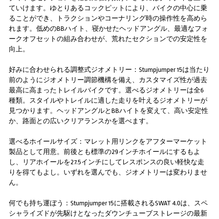
ていけます。ゆとりあるコックピットにより、バイクの中心に乗
ることができ、トラクションやコーナリング時の操作性を高めら
れます。低めのBBハイト、寝かせたヘッドアングル、最適なフォ
ークオフセットの組み合わせが、荒れたセクションでの安定性を
向上。
好みに合わせられる調整式ジオメトリー：Stumpjumper 15は当たり
前のようにジオメトリー調節機構を備え、カスタマイズ性が過去
最高に高まったトレイルバイクです。選べるジオメトリーは全6
種類。スタイルやトレイルに適した走りを叶えるジオメトリーが
見つかります。ヘッドアングルとBBハイトを変えて、高い安定性
か、路面との広いクリアランスかを選べます。
選べるホイールサイズ：マレット用リンクをアフターマーケット
製品として用意。前後とも標準の29インチホイールにするもよ
し、リアホイールを27.5インチにしてレスポンスの良い軽快な走
りを得てもよし。いずれを選んでも、ジオメトリーは変わりませ
ん。
何でも持ち運ぼう：Stumpjumper 15に搭載されるSWAT 4.0は、スペ
シャライズドが先駆けとなったダウンチューブストレージの最新