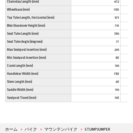
Chainstay Length (mm)
432
Wheelbase (mm)
1181
Top Tube Length, Horizontal (mm)
573
Bike Standover Height (mm)
751
Seat Tube Length (mm)
385
Seat Tube Angle (degrees)
77
Max Seatpost Insertion (mm)
245
Min Seatpost Insertion (mm)
80
Crank Length (mm)
165
Handlebar Width (mm)
780
Stem Length (mm)
40
Saddle Width (mm)
155
Seatpost Travel (mm)
150
ホーム
>
バイク
>
マウンテンバイク
>
STUMPJUMPER