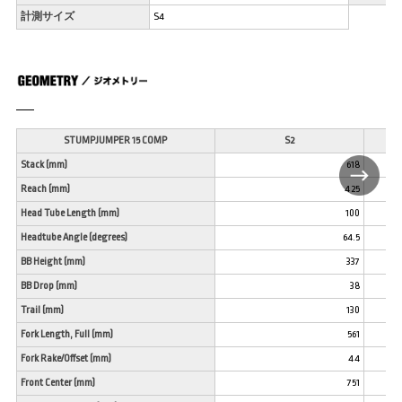
計測サイズ
S4
STUMPJUMPER 15 COMP
S2
Stack (mm)
618
Reach (mm)
425
Head Tube Length (mm)
100
Headtube Angle (degrees)
64.5
BB Height (mm)
337
BB Drop (mm)
38
Trail (mm)
130
Fork Length, Full (mm)
561
Fork Rake/Offset (mm)
44
Front Center (mm)
751