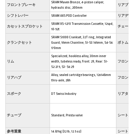
SRAM Maven Bronze, 4-piston caliper,
フロントブレーキ
リアブレ
hydraulic disc, 200mm
シフトレバー
SRAM AXS POD Controller
リアディ
SRAM XS-1270 Transmission Cassette, 12spd,
カセットスプロケット
チェーン
10-52t
SRAM S1000 Crankset, 32T ring, Integrated
クランクセット
Guard, 55mm Chainline, S1-S3:165mm, S4-S6:
ボトムブ
170mm
Specialized, hookless alloy, 30mm inner
リム
width, tubeless ready, Front: 29, Rear: S1-
フロント
S2:27.5, S3- S6:29
Alloy, sealed cartridge bearings, 12x148mm
リアハブ
フロント
thru-axle, 28h
スポーク
DT Swiss Industry
リアタイ
チューブ
Standard, Presta valve
シートポ
参考重量
14.87kg (32 lb, 12.5 oz)
シートク