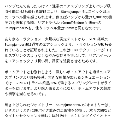
バンプなんてあったっけ？：通常のエアスプリングよりバンプ吸
収性能に16.3%優れるGINIEにより、Stumpjumper 15はスペック以上
のトラベル量を感じられます。例えばバンプから受けた1080Nの衝
突力を吸収する際、リアトラベル170mmのEnduroも145mmの
Stumpjumper 15も、使うトラベル量は101mmと同じなのです。
あり余るトラクション：大規模な実走テストから、GENIE搭載の
Stumpjumper 15は通常のエアショックより、トラクションが57%優
れていることが証明されました。これはGENIEテクノロジーがコイ
ルスプリングのようなしなやかな動きを実現して、リアホイール
をエアショックより長い間、路面を追従させるためです。
ボトムアウトとお別れしよう：激しいボトムアウトを通常のエア
スプリングより39%軽減。大きな衝撃が加わるシチュエーション
では、GENIEのトラベル終盤30%で強まるスプリングレートがライ
ダーを助けます。より踏ん張るようになり、ボトムアウトの頻度
や衝撃を減らせるのです。
磨き上げられたジオメトリー：Stumpjumper 15のジオメトリーは、
いざというときにDHバイク並みの走破性を発揮し、木々の間など
タイトなセクションを軽快に駆け抜け、さらにはグイグイと上っ