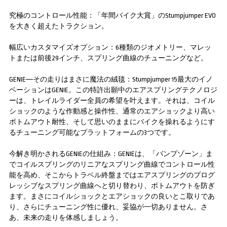
究極のコントロール性能：「年間バイク大賞」のStumpjumper EVO
を大きく超えたトラクション。
幅広いカスタマイズオプション：6種類のジオメトリー、マレッ
トまたは前後29インチ、スプリング曲線のチューニングなど。
GENIE―その走りはまさに魔法の絨毯：Stumpjumper 15最大のイノ
ベーションはGENIE。この特許出願中のエアスプリングテクノロジ
ーは、トレイルライダー全員の希望を叶えます。それは、コイル
ショックのような作動感と操作性、通常のエアショックより高い
ボトムアウト耐性、そして思いのままにバイクを操れるようにす
るチューニング可能なプラットフォームの3つです。
今解き明かされるGENIEの仕組み：GENIEは、「バンプゾーン」ま
でコイルスプリングのリニアなスプリング曲線でコントロール性
能を高め、そこからトラベル終盤まではエアスプリングのプログ
レッシブなスプリング曲線へと切り替わり、ボトムアウトを防ぎ
ます。まさにコイルショックとエアショックの良いとこ取りであ
り、さらにチューニング性に優れ、妥協が一切ありません。さ
あ、未来の走りを体感しましょう。