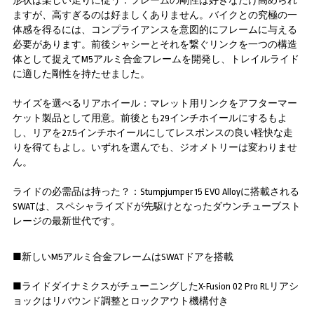
形状は楽しい走りに従う：フレームの剛性は好きなだけ高められ
ますが、高すぎるのは好ましくありません。バイクとの究極の一
体感を得るには、コンプライアンスを意図的にフレームに与える
必要があります。前後シャシーとそれを繋ぐリンクを一つの構造
体として捉えてM5アルミ合金フレームを開発し、トレイルライド
に適した剛性を持たせました。
サイズを選べるリアホイール：マレット用リンクをアフターマー
ケット製品として用意。前後とも29インチホイールにするもよ
し、リアを27.5インチホイールにしてレスポンスの良い軽快な走
りを得てもよし。いずれを選んでも、ジオメトリーは変わりませ
ん。
ライドの必需品は持った？：Stumpjumper 15 EVO Alloyに搭載される
SWATは、スペシャライズドが先駆けとなったダウンチューブスト
レージの最新世代です。
■新しいM5アルミ合金フレームはSWATドアを搭載
■ライドダイナミクスがチューニングしたX-Fusion 02 Pro RLリアシ
ョックはリバウンド調整とロックアウト機構付き