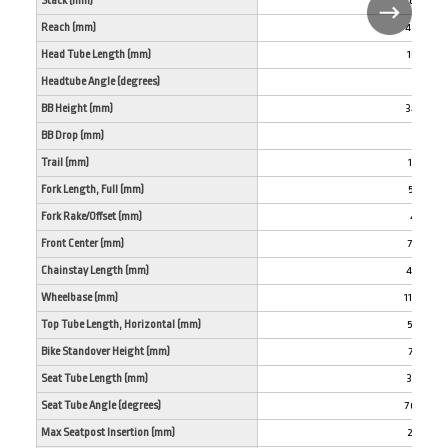
Stack (mm)
621
Reach (mm)
420
Head Tube Length (mm)
100
Headtube Angle (degrees)
64
BB Height (mm)
340
BB Drop (mm)
35
Trail (mm)
134
Fork Length, Full (mm)
573
Fork Rake/Offset (mm)
44
Front Center (mm)
755
Chainstay Length (mm)
432
Wheelbase (mm)
1186
Top Tube Length, Horizontal (mm)
574
Bike Standover Height (mm)
751
Seat Tube Length (mm)
385
Seat Tube Angle (degrees)
76.5
Max Seatpost Insertion (mm)
245