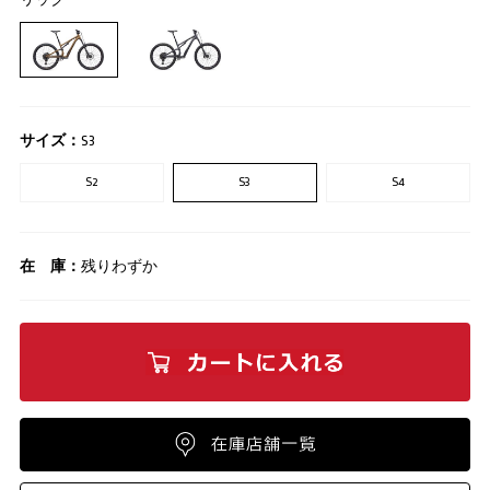
サイズ：
S3
S2
S3
S4
在 庫：
残りわずか