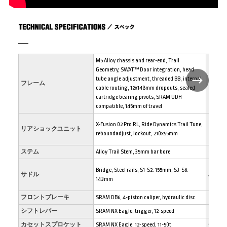
M5 Alloy chassis and rear-end, Trail
Geometry, SWAT™ Door integration, head
tube angle adjustment, threaded BB, internal
フレーム
SWAT
cable routing, 12x148mm dropouts, sealed
cartridge bearing pivots, SRAM UDH
compatible, 145mm of travel
X-Fusion 02 Pro RL, Ride Dynamics Trail Tune,
リアショックユニット
フォー
reboundadjust, lockout, 210x55mm
ステム
Alloy Trail Stem, 35mm bar bore
グリッ
Bridge, Steel rails, S1-S2: 155mm, S3-S6:
サドル
ハンド
143mm
フロントブレーキ
SRAM DB6, 4-piston caliper, hydraulic disc
リアブ
シフトレバー
SRAM NX Eagle, trigger, 12-speed
リアデ
カセットスプロケット
SRAM NX Eagle, 12-speed, 11-50t
チェー