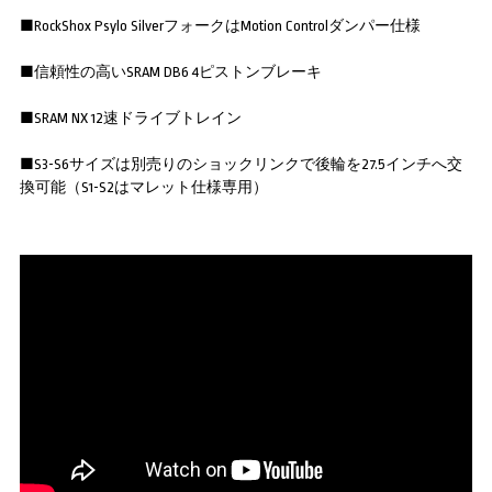
■RockShox Psylo SilverフォークはMotion Controlダンパー仕様
■信頼性の高いSRAM DB6 4ピストンブレーキ
■SRAM NX 12速ドライブトレイン
■S3-S6サイズは別売りのショックリンクで後輪を27.5インチへ交
換可能（S1-S2はマレット仕様専用）