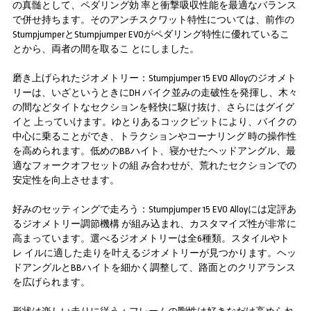
の真髄として、ペダリング効 率と衝撃吸収性能を最適なバランス
で併せ持ちます。そのアンチスクワット特性については、前作の
StumpjumperとStumpjumper EVOがペダリング特性に優れているこ
とから、両者の間を取るこ とにしました。
磨き上げられたジオメトリー：Stumpjumper 15 EVO Alloyのジオメト
リーは、いざというときにDH バイク並みの走破性を発揮し、木々
の間などタイトなセクションを軽快に駆け抜け、さらにはグイグ
イと 上っていけます。ゆとりあるコックピットにより、バイクの
中心に乗ることができ、トラクションやコーナリング 時の操作性
を高められます。低めのBBハイト、寝かせたヘッドアングル、最
適なフォークオフセットの組 み合わせが、荒れたセクションでの
安定性を向上させます。
好みのセッティングで走ろう：Stumpjumper 15 EVO Alloyには定評あ
るジオメトリー調節機構 が組み込まれ、カスタマイズ性が非常に
高まっています。選べるジオメトリーは全6種類。スタイルやト
レ イルに適した走りを叶えるジオメトリーが見つかります。ヘッ
ドアングルとBBハイトを細かく調整して、路面とのクリアランス
を広げられます。