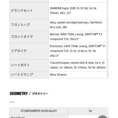
SRAM NX Eagle, DUB, S1-S3:165, S4-S6:
クランクセット
リム
170mm, 55CL, 32T
Alloy, sealed cartridge bearings, 15x110mm
フロントハブ
リアハ
thru-axle, 28h
Butcher, GRID TRAIL casing, GRIPTON® T9
フロントタイヤ
スポー
compound TLR, 29x2.4″
Eliminator, GRID TRAIL casing, GRIPTON® T7
リアタイヤ
compound TLR, S1-S2: 27.5x2.4, S3- S6:
チュー
29x2.4″
TranzX Dropper, remote SLR LE lever, 34.9, S1:
シートポスト
参考重
125mm, S2: 150mm, S3: 170mm, S4-S6: 200mm
シートクランプ
Alloy, 38.6mm
計測サ
STUMPJUMPER 15 EVO ALLOY
S2