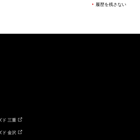
履歴を残さない
ド 三重
ド 金沢