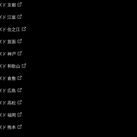
ド 京都
ド 江坂
ズド 住之江
ド 箕面
ド 神戸
ズド 和歌山
ド 倉敷
ド 広島
ド 高松
ド 福岡
ド 熊本