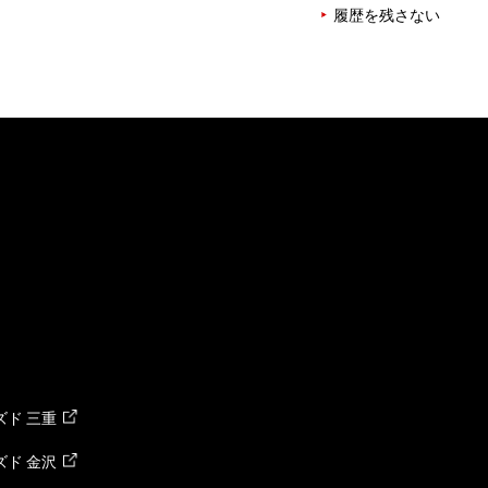
履歴を残さない
ド 三重
ド 金沢