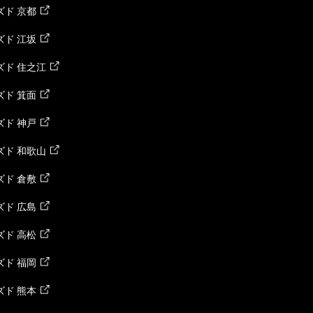
ド 京都
ド 江坂
ズド 住之江
ド 箕面
ド 神戸
ズド 和歌山
ド 倉敷
ド 広島
ド 高松
ド 福岡
ド 熊本