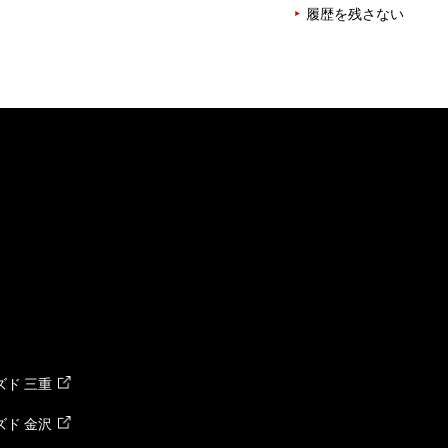
履歴を残さない
ド 三重
ド 金沢