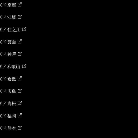
ド 京都
ド 江坂
ズド 住之江
ド 箕面
ド 神戸
ズド 和歌山
ド 倉敷
ド 広島
ド 高松
ド 福岡
ド 熊本