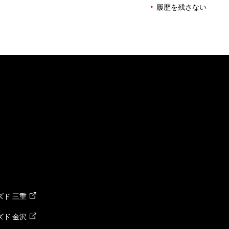
履歴を残さない
ド 三重
ド 金沢