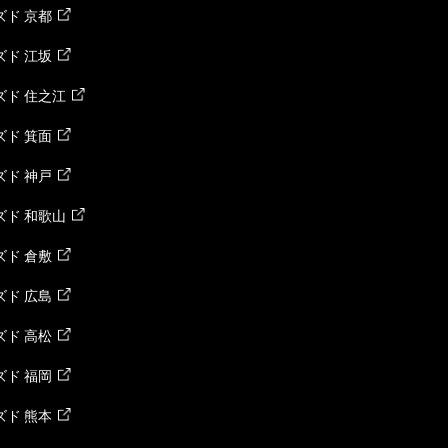
ド 京都
ド 江坂
ズド 住之江
ド 箕面
ド 神戸
ズド 和歌山
ド 倉敷
ド 広島
ド 高松
ド 福岡
ド 熊本