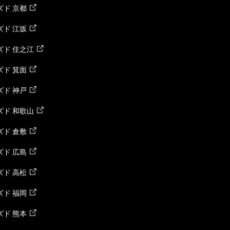
ド 京都
ド 江坂
ズド 住之江
ド 箕面
ド 神戸
ズド 和歌山
ド 倉敷
ド 広島
ド 高松
ド 福岡
ド 熊本