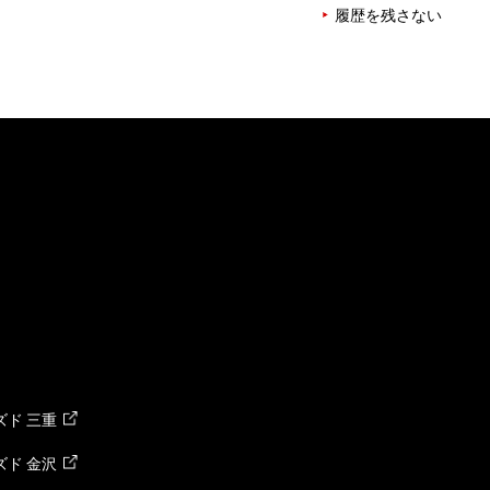
履歴を残さない
ド 三重
ド 金沢