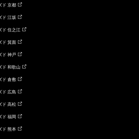
ド 京都
ド 江坂
ズド 住之江
ド 箕面
ド 神戸
ズド 和歌山
ド 倉敷
ド 広島
ド 高松
ド 福岡
ド 熊本