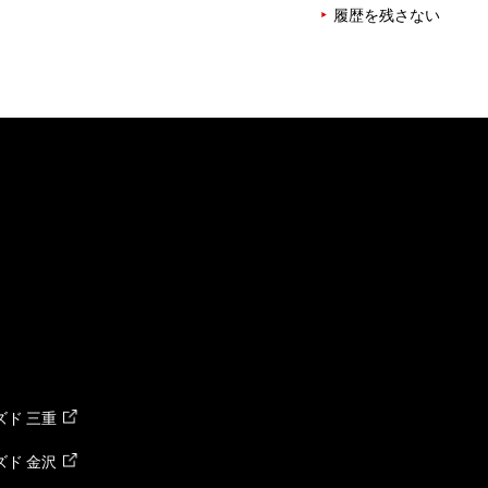
履歴を残さない
ド 三重
ド 金沢