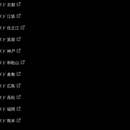
ド 京都
ド 江坂
ズド 住之江
ド 箕面
ド 神戸
ズド 和歌山
ド 倉敷
ド 広島
ド 高松
ド 福岡
ド 熊本