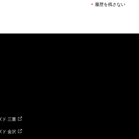
履歴を残さない
ド 三重
ド 金沢