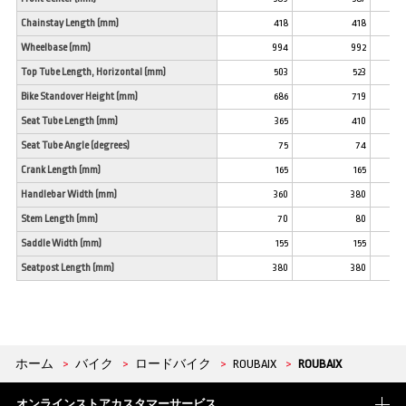
Chainstay Length (mm)
418
418
Wheelbase (mm)
994
992
Top Tube Length, Horizontal (mm)
503
523
Bike Standover Height (mm)
686
719
Seat Tube Length (mm)
365
410
Seat Tube Angle (degrees)
75
74
Crank Length (mm)
165
165
Handlebar Width (mm)
360
380
Stem Length (mm)
70
80
Saddle Width (mm)
155
155
Seatpost Length (mm)
380
380
ホーム
>
バイク
>
ロードバイク
>
ROUBAIX
>
ROUBAIX
オンラインストアカスタマーサービス