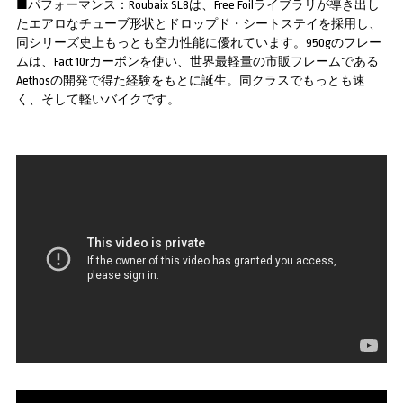
■パフォーマンス：Roubaix SL8は、Free Foilライブラリが導き出し
たエアロなチューブ形状とドロップド・シートステイを採用し、
同シリーズ史上もっとも空力性能に優れています。950gのフレー
ムは、Fact 10rカーボンを使い、世界最軽量の市販フレームである
Aethosの開発で得た経験をもとに誕生。同クラスでもっとも速
く、そして軽いバイクです。