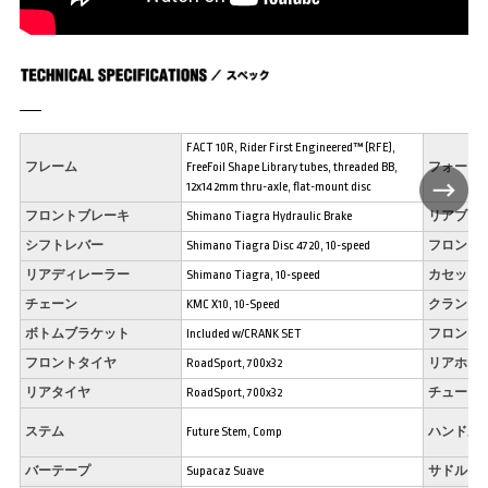
FACT 10R, Rider First Engineered™ (RFE),
フレーム
FreeFoil Shape Library tubes, threaded BB,
フォーク
12x142mm thru-axle, flat-mount disc
フロントブレーキ
Shimano Tiagra Hydraulic Brake
リアブレ
シフトレバー
Shimano Tiagra Disc 4720, 10-speed
フロント
リアディレーラー
Shimano Tiagra, 10-speed
カセット
チェーン
KMC X10, 10-Speed
クランク
ボトムブラケット
Included w/CRANK SET
フロント
フロントタイヤ
RoadSport, 700x32
リアホイ
リアタイヤ
RoadSport, 700x32
チューブ
ステム
Future Stem, Comp
ハンドル
バーテープ
Supacaz Suave
サドル