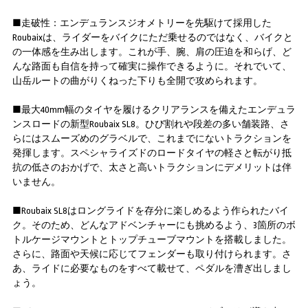
■走破性：エンデュランスジオメトリーを先駆けて採用した
Roubaixは、ライダーをバイクにただ乗せるのではなく、バイクと
の一体感を生み出します。これが手、腕、肩の圧迫を和らげ、ど
んな路面も自信を持って確実に操作できるように。それでいて、
山岳ルートの曲がりくねった下りも全開で攻められます。
■最大40mm幅のタイヤを履けるクリアランスを備えたエンデュラ
ンスロードの新型Roubaix SL8。ひび割れや段差の多い舗装路、さ
らにはスムーズめのグラベルで、これまでにないトラクションを
発揮します。スペシャライズドのロードタイヤの軽さと転がり抵
抗の低さのおかげで、太さと高いトラクションにデメリットは伴
いません。
■Roubaix SL8はロングライドを存分に楽しめるよう作られたバイ
ク。そのため、どんなアドベンチャーにも挑めるよう、3箇所のボ
トルケージマウントとトップチューブマウントを搭載しました。
さらに、路面や天候に応じてフェンダーも取り付けられます。さ
あ、ライドに必要なものをすべて載せて、ペダルを漕ぎ出しまし
ょう。