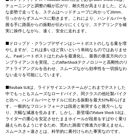
チューニングと調整の幅が広がり、耐久性が高まりました。どん
な姿勢で走っても、ステムはヘッドチューブに向かって20mm、
引っかからずスムースに動きます。これにより、ハンドルバーを
握る手に路面からの振動が伝わりにくくなり、ステアリングを確
実に操作しながら、速く、安全に走れます。
■ドロップド・クランプデザインはシートポストのしなる量を増
やしますが、これは多いほど良いという単純なものではありませ
ん。Pavéシートポストはたわみを最適化し、最善の垂直方向のコ
ンプライアンスを実現。このAfterShockテクノロジーと高剛性のリ
アトライアングルを合わせ、スムーズながら効率性を一切損なわ
ない走りを可能にしています。
■Roubaix SL8は、ライドサイエンスチームがこれまでテストした
中でもっともスムーズなロードバイク。同クラスの他社製バイク
と比べ、ハンドルバーとサドルに伝わる振動を最大53%和らげま
す。一般的なフロントフォークは段差と衝突すると後方へしな
り、大幅な減速を生みます。しかし、新登場のFuture Shock 3.0は、
ライダーの重心を安定させたままホイールが段差をすばやく乗り
越えられるようにするため、荒れた路面で推進力が衰えません。
スムースさ＝速さとは、科学的に裏付けられた事実なのです。