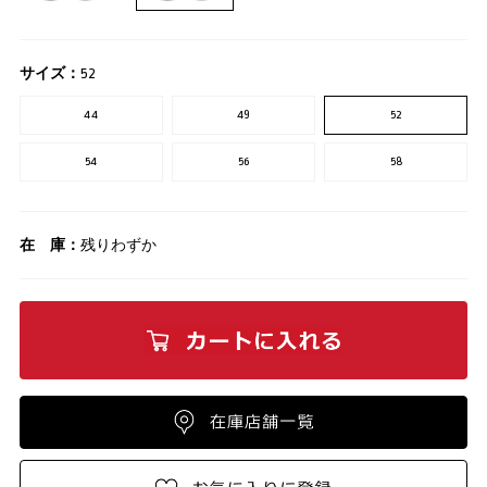
サイズ：
52
44
49
52
54
56
58
在 庫：
残りわずか