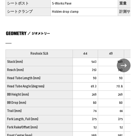
シートポスト
S-Works Pave
重量
シートクランプ
Hidden drop clamp
計測サイ
Roubaix SL8
44
49
Stack (mm)
543
549
Reach (mm)
353
363
Head Tube Length (mm)
90
90
Head Tube Angle (degrees)
69.3
70.8
BB Height (mm)
269
269
BB Drop (mm)
80
80
Trail (mm)
76
66
Fork Length, Full (mm)
375
375
Fork Rake/Offset (mm)
52
52
Front Center (mm)
589
587