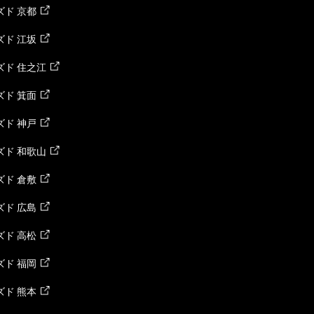
ド 京都
ド 江坂
ズド 住之江
ド 箕面
ド 神戸
ズド 和歌山
ド 倉敷
ド 広島
ド 高松
ド 福岡
ド 熊本