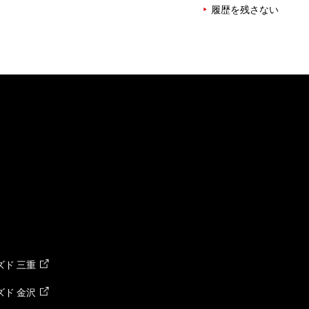
履歴を残さない
ド 三重
ド 金沢