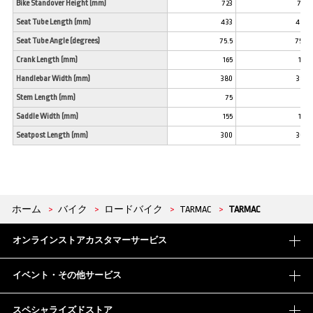
Bike Standover Height (mm)
723
735
Seat Tube Length (mm)
433
445
Seat Tube Angle (degrees)
75.5
75.5
Crank Length (mm)
165
165
Handlebar Width (mm)
380
380
Stem Length (mm)
75
75
Saddle Width (mm)
155
155
Seatpost Length (mm)
300
300
ホーム
>
バイク
>
ロードバイク
>
TARMAC
>
TARMAC
オンラインストアカスタマーサービス
イベント・その他サービス
スペシャライズドストア