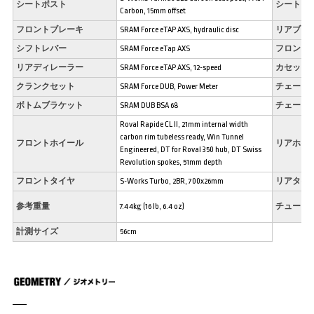
シートポスト
シートク
Carbon, 15mm offset
フロントブレーキ
SRAM Force eTAP AXS, hydraulic disc
リアブレ
シフトレバー
SRAM Force eTap AXS
フロント
リアディレーラー
SRAM Force eTAP AXS, 12-speed
カセット
クランクセット
SRAM Force DUB, Power Meter
チェーン
ボトムブラケット
SRAM DUB BSA 68
チェーン
Roval Rapide CL II, 21mm internal width
carbon rim tubeless ready, Win Tunnel
フロントホイール
リアホイ
Engineered, DT for Roval 350 hub, DT Swiss
Revolution spokes, 51mm depth
フロントタイヤ
S-Works Turbo, 2BR, 700x26mm
リアタイ
参考重量
7.44kg (16 lb, 6.4 oz)
チューブ
計測サイズ
56cm