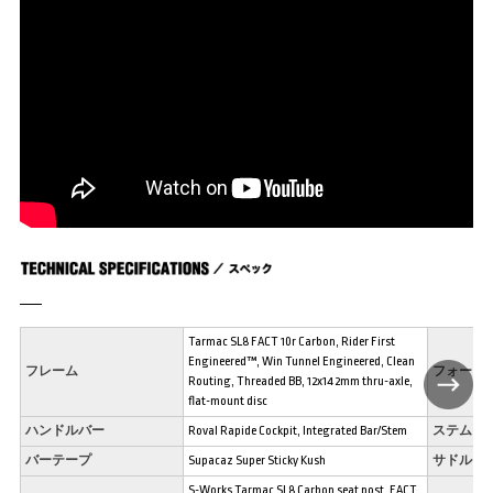
Tarmac SL8 FACT 10r Carbon, Rider First
Engineered™, Win Tunnel Engineered, Clean
フレーム
フォーク
Routing, Threaded BB, 12x142mm thru-axle,
flat-mount disc
ハンドルバー
Roval Rapide Cockpit, Integrated Bar/Stem
ステム
バーテープ
Supacaz Super Sticky Kush
サドル
S-Works Tarmac SL8 Carbon seat post, FACT