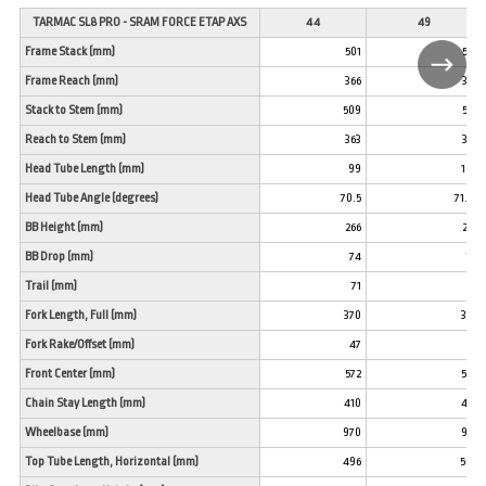
TARMAC SL8 PRO - SRAM FORCE ETAP AXS
44
49
Frame Stack (mm)
501
514
Frame Reach (mm)
366
375
Stack to Stem (mm)
509
522
Reach to Stem (mm)
363
372
Head Tube Length (mm)
99
109
Head Tube Angle (degrees)
70.5
71.75
BB Height (mm)
266
266
BB Drop (mm)
74
74
Trail (mm)
71
63
Fork Length, Full (mm)
370
370
Fork Rake/Offset (mm)
47
47
Front Center (mm)
572
574
Chain Stay Length (mm)
410
410
Wheelbase (mm)
970
973
Top Tube Length, Horizontal (mm)
496
509