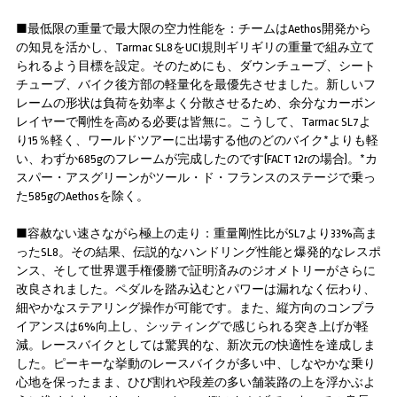
■最低限の重量で最大限の空力性能を：チームはAethos開発から
の知見を活かし、Tarmac SL8をUCI規則ギリギリの重量で組み立て
られるよう目標を設定。そのためにも、ダウンチューブ、シート
チューブ、バイク後方部の軽量化を最優先させました。新しいフ
レームの形状は負荷を効率よく分散させるため、余分なカーボン
レイヤーで剛性を高める必要は皆無に。こうして、Tarmac SL7よ
り15％軽く、ワールドツアーに出場する他のどのバイク*よりも軽
い、わずか685gのフレームが完成したのです(FACT 12rの場合)。*カ
スパー・アスグリーンがツール・ド・フランスのステージで乗っ
た585gのAethosを除く。
■容赦ない速さながら極上の走り：重量剛性比がSL7より33%高ま
ったSL8。その結果、伝説的なハンドリング性能と爆発的なレスポ
ンス、そして世界選手権優勝で証明済みのジオメトリーがさらに
改良されました。ペダルを踏み込むとパワーは漏れなく伝わり、
細やかなステアリング操作が可能です。また、縦方向のコンプラ
イアンスは6%向上し、シッティングで感じられる突き上げが軽
減。レースバイクとしては驚異的な、新次元の快適性を達成しま
した。ピーキーな挙動のレースバイクが多い中、しなやかな乗り
心地を保ったまま、ひび割れや段差の多い舗装路の上を浮かぶよ