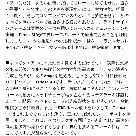
エアロなだけ、あるいは軽いだけではレースに勝てません。速さ
が重要だからです。その速さを実現するには、空力性能、軽量
性、剛性、そしてコンプライアンスのどれにも妥協をせず、その
すべてを高いレベルで融合させる必要があります。ライドサイエ
ンスチームは実際のデータを用いてレースのシミュレーションを
実施。Tarmac SL8が主要レースのルートで最速であることを証明
しました。SL7から距離40kmの走行では16.6秒を、ミラノ～サンレ
モでは128秒を、ツールマレー峠頂上までは20秒を短縮します。
■すべてをエアロに：見た目を良くするだけでなく、実際に効果
のある部位、つまり先端部の空力性能を高めました。その過程で
完成したのが、あのVengeを超える、もっとも空力性能に優れた
ロードバイク、Tarmac SL8です。新しいノーズコーンは、フレー
ムの中で最初に風に当たる部位。極端に前に突き出たこのノーズ
コーンの後方にヘッドチューブ幅を左右するステアラーを移設し
ました。結果、ヘッドチューブの先端形状をより鋭くでき、空気
抵抗がさらに軽減。また、UCIのルール改正をいかして、Tarmac
SL8はこれまででもっとも薄く、空力的に優れたシートポストを採
用しました。これは、ペダリングする両脚にかき乱された高速の
気流を後方へ流れやすくします。勝利を掴めるフレームには、こ
こまでの工夫が凝らされているのです。