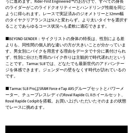
うに進めます。Rider-First Engineered™のおかげで、すべての身長
のライダーがこのライドクオリティーとハンドリング性能を同じ
ように得られます。レースで実証済みのジオメトリーと32mm幅
のタイヤクリアランスはSL7と変わらず。より太いタイヤを選択す
ることであらゆるコース状況へも柔軟に適応できます。
■BEYOND GENDER：サイクリストの身体の特長は、性別による差
よりも、同性間の個人的な違いの方が大きいことが分かっていま
す。男女別にバイクを用意する理由をデータで十分に裏付けられ
ず、性別に分けた専用のバイク作りは主観的で時代遅れだという
ことです。Tarmac SL8では、どなたでも最新世代のアドバンテー
ジを体感できます。ジェンダーの壁をなくす時代が訪れているの
です。
■Tarmac SL8 ProはSRAM Force eTap AXSグループセットとパワーメ
ーター、チューブレスレディのRoval Rapide CL IIホイールセット、
Roval Rapide Cockpitを搭載。お買い上げいただいたそのままの状態
でレースに挑めます。