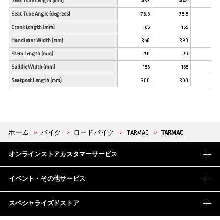
Seat Tube Length (mm)
433
445
45
Seat Tube Angle (degrees)
75.5
75.5
7
Crank Length (mm)
165
165
17
Handlebar Width (mm)
360
380
40
Stem Length (mm)
70
80
9
Saddle Width (mm)
155
155
15
Seatpost Length (mm)
300
300
30
ホーム
>
バイク
>
ロードバイク
>
TARMAC
>
TARMAC
オンラインストアカスタマーサービス
イベント・その他サービス
スペシャライズドストア