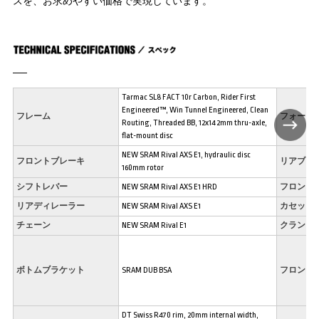
スを、お求めやすい価格で実現しています。
Tarmac SL8 FACT 10r Carbon, Rider First
Engineered™, Win Tunnel Engineered, Clean
フレーム
フォーク
Routing, Threaded BB, 12x142mm thru-axle,
flat-mount disc
NEW SRAM Rival AXS E1, hydraulic disc
フロントブレーキ
リアブレ
160mm rotor
シフトレバー
NEW SRAM Rival AXS E1 HRD
フロント
リアディレーラー
NEW SRAM Rival AXS E1
カセット
チェーン
NEW SRAM Rival E1
クランク
ボトムブラケット
SRAM DUB BSA
フロント
DT Swiss R470 rim, 20mm internal width,