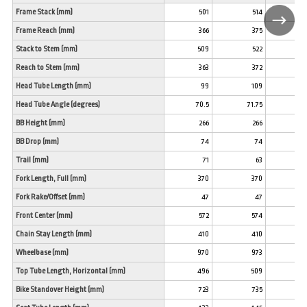
Frame Stack (mm)
501
514
52
Frame Reach (mm)
366
375
38
Stack to Stem (mm)
509
522
53
Reach to Stem (mm)
363
372
37
Head Tube Length (mm)
99
109
12
Head Tube Angle (degrees)
70.5
71.75
72.
BB Height (mm)
266
266
26
BB Drop (mm)
74
74
7
Trail (mm)
71
63
5
Fork Length, Full (mm)
370
370
37
Fork Rake/Offset (mm)
47
47
4
Front Center (mm)
572
574
57
Chain Stay Length (mm)
410
410
41
Wheelbase (mm)
970
973
97
Top Tube Length, Horizontal (mm)
496
509
53
Bike Standover Height (mm)
723
735
74