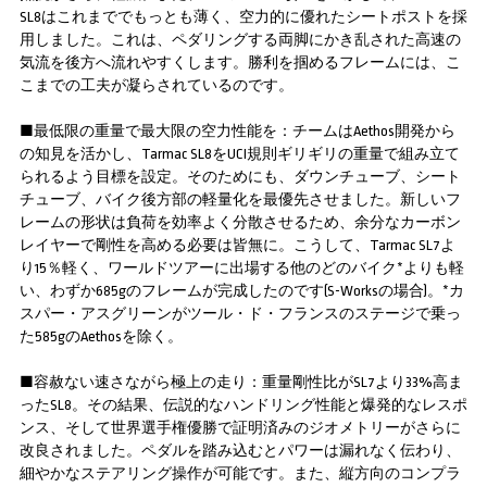
SL8はこれまででもっとも薄く、空力的に優れたシートポストを採
用しました。これは、ペダリングする両脚にかき乱された高速の
気流を後方へ流れやすくします。勝利を掴めるフレームには、こ
こまでの工夫が凝らされているのです。
■最低限の重量で最大限の空力性能を：チームはAethos開発から
の知見を活かし、Tarmac SL8をUCI規則ギリギリの重量で組み立て
られるよう目標を設定。そのためにも、ダウンチューブ、シート
チューブ、バイク後方部の軽量化を最優先させました。新しいフ
レームの形状は負荷を効率よく分散させるため、余分なカーボン
レイヤーで剛性を高める必要は皆無に。こうして、Tarmac SL7よ
り15％軽く、ワールドツアーに出場する他のどのバイク*よりも軽
い、わずか685gのフレームが完成したのです(S-Worksの場合)。*カ
スパー・アスグリーンがツール・ド・フランスのステージで乗っ
た585gのAethosを除く。
■容赦ない速さながら極上の走り：重量剛性比がSL7より33%高ま
ったSL8。その結果、伝説的なハンドリング性能と爆発的なレスポ
ンス、そして世界選手権優勝で証明済みのジオメトリーがさらに
改良されました。ペダルを踏み込むとパワーは漏れなく伝わり、
細やかなステアリング操作が可能です。また、縦方向のコンプラ