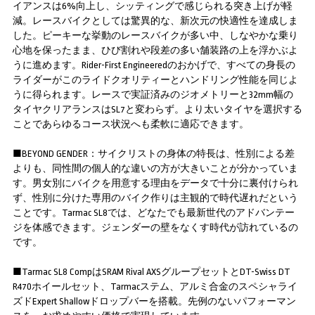
イアンスは6%向上し、シッティングで感じられる突き上げが軽
減。レースバイクとしては驚異的な、新次元の快適性を達成しま
した。ピーキーな挙動のレースバイクが多い中、しなやかな乗り
心地を保ったまま、ひび割れや段差の多い舗装路の上を浮かぶよ
うに進めます。Rider-First Engineeredのおかげで、すべての身長の
ライダーがこのライドクオリティーとハンドリング性能を同じよ
うに得られます。レースで実証済みのジオメトリーと32mm幅の
タイヤクリアランスはSL7と変わらず。より太いタイヤを選択する
ことであらゆるコース状況へも柔軟に適応できます。
■BEYOND GENDER：サイクリストの身体の特長は、性別による差
よりも、同性間の個人的な違いの方が大きいことが分かっていま
す。男女別にバイクを用意する理由をデータで十分に裏付けられ
ず、性別に分けた専用のバイク作りは主観的で時代遅れだという
ことです。Tarmac SL8では、どなたでも最新世代のアドバンテー
ジを体感できます。ジェンダーの壁をなくす時代が訪れているの
です。
■Tarmac SL8 CompはSRAM Rival AXSグループセットとDT-Swiss DT
R470ホイールセット、Tarmacステム、アルミ合金のスペシャライ
ズドExpert Shallowドロップバーを搭載。先例のないパフォーマン