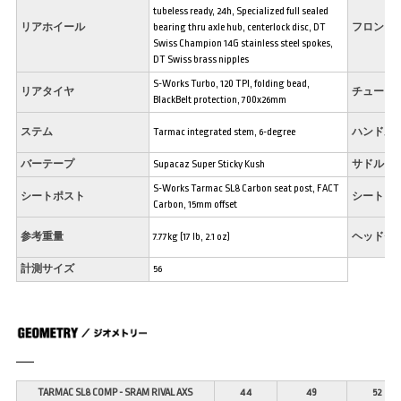
tubeless ready, 24h, Specialized full sealed
リアホイール
bearing thru axle hub, centerlock disc, DT
フロント
Swiss Champion 14G stainless steel spokes,
DT Swiss brass nipples
S-Works Turbo, 120 TPI, folding bead,
リアタイヤ
チューブ
BlackBelt protection, 700x26mm
ステム
Tarmac integrated stem, 6-degree
ハンドル
バーテープ
Supacaz Super Sticky Kush
サドル
S-Works Tarmac SL8 Carbon seat post, FACT
シートポスト
シートク
Carbon, 15mm offset
参考重量
7.77kg (17 lb, 2.1 oz)
ヘッドセ
計測サイズ
56
TARMAC SL8 COMP - SRAM RIVAL AXS
44
49
52