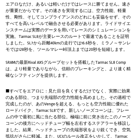
エアロなだけ、あるいは軽いだけではレースに勝てません。速さ
が重要だからです。その速さを実現するには、空力性能、軽量
性、剛性、そしてコンプライアンスのどれにも妥協をせず、その
すべてを高いレベルで融合させる必要があります。ライドサイエ
ンスチームは実際のデータを用いてレースのシミュレーションを
実施。Tarmac SL8が主要レースのルートで最速であることを証明
しました。SL7から距離40kmの走行では16.6秒を、ミラノ～サンレ
モでは128秒を、ツールマレー峠頂上までは20秒を短縮します。
SRAMの最新Rival AXSグループセットを搭載したTarmac SL8 Comp
は、より軽量でありながら、信頼のブレーキングと、より速く精
確なシフティングを提供します。
■すべてをエアロに：見た目を良くするだけでなく、実際に効果
のある部位、つまり先端部の空力性能を高めました。その過程で
完成したのが、あのVengeを超える、もっとも空力性能に優れた
ロードバイク、Tarmac SL8です。新しいノーズコーンは、フレー
ムの中で最初に風に当たる部位。極端に前に突き出たこのノーズ
コーンの後方にヘッドチューブ幅を左右するステアラーを移設し
ました。結果、ヘッドチューブの先端形状をより鋭くでき、空気
抵抗がさらに軽減。また、UCIのルール改正をいかして、Tarmac