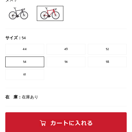
サイズ：
54
44
49
52
54
56
58
61
在 庫：
在庫あり