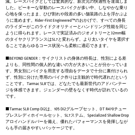
減。レースバイクとしては驚異的な、新次元の快適性を達成しま
した。ピーキーな挙動のレースバイクが多い中、しなやかな乗り
心地を保ったまま、ひび割れや段差の多い舗装路の上を浮かぶよ
うに進めます。Rider-First Engineered™のおかげで、すべての身長
のライダーがこのライドクオリティーとハンドリング性能を同じ
ように得られます。レースで実証済みのジオメトリーと32mm幅
のタイヤクリアランスはSL7と変わらず。より太いタイヤを選択す
ることであらゆるコース状況へも柔軟に適応できます。
■BEYOND GENDER：サイクリストの身体の特長は、性別による差
よりも、同性間の個人的な違いの方が大きいことが分かっていま
す。男女別にバイクを用意する理由をデータで十分に裏付けられ
ず、性別に分けた専用のバイク作りは主観的で時代遅れだという
ことです。Tarmac SL8では、どなたでも最新世代のアドバンテー
ジを体感できます。ジェンダーの壁をなくす時代が訪れているの
です。
■Tarmac SL8 Comp Di2は、105 Di2グループセット、DT R470チュー
ブレスレディホイールセット、SL7ステム、Specialized Shallow Drop
アロイハンドルバーを備え、優れたパフォーマンスを発揮しなが
らも手の届きやすいパッケージです。