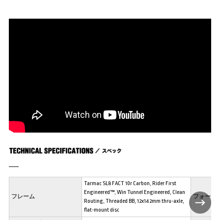
Tarmac SL8 FACT 10r Carbon, Rider First
Engineered™, Win Tunnel Engineered, Clean
フレーム
フォーク
Routing, Threaded BB, 12x142mm thru-axle,
flat-mount disc