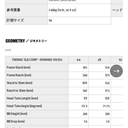
参考重量
7.68kg (16 lb, 14.9 oz)
ヘッドセ
計測サイズ
56
TARMAC SL8 COMP - SHIMANO 105 DI2
44
49
52
Frame Stack (mm)
501
514
52
Frame Reach (mm)
366
375
38
Stack to Stem (mm)
509
522
53
Reach to Stem (mm)
363
372
37
Head Tube Length (mm)
99
109
12
Head Tube Angle (degrees)
70.5
71.75
72.
BB Height (mm)
266
266
26
BB Drop (mm)
74
74
7