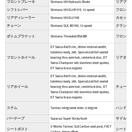
フロントブレーキ
Shimano 105 Hydraulic Brake
リアブレ
シフトレバー
Shimano 105 Di2 R7170, 12-speed
フロント
リアディレーラー
Shimano 105 Di2 7150
カセット
チェーン
Shimano SLX, M7100, 12-speed
クランク
ボトムブラケット
Shimano Threaded BSA BB
フロント
DT Swiss R470 rim, 20mm internal width,
tubeless ready, 24h, Specialized full sealed
フロントホイール
bearing thru axle hub, centerlock disc, DT
リアタイ
Swiss Champion 14G stainless steel spokes,
DT Swiss brass nipples.
DT Swiss R470 rim, 20mm internal width,
tubeless ready, 24h, Specialized full sealed
リアホイール
bearing thru axle hub, centerlock disc, DT
チューブ
Swiss Champion 14G stainless steel spokes,
DT Swiss brass nipples.
ステム
Tarmac integrated stem, 6-degree
ハンドル
バーテープ
Supacaz Super Sticky Kush
サドル
S-Works Tarmac SL8 Carbon seat post, FACT
シートポスト
シートク
Carbon, 15mm offset