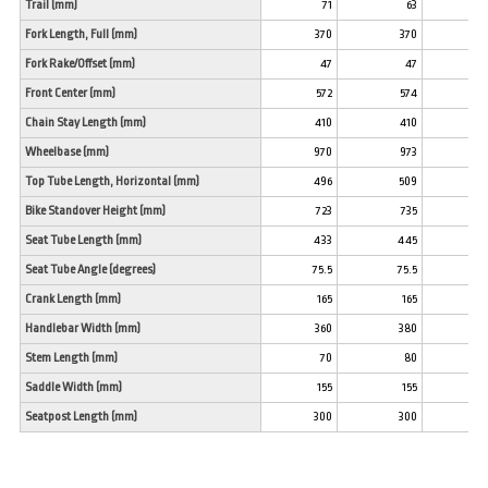
Trail (mm)
71
63
5
Fork Length, Full (mm)
370
370
37
Fork Rake/Offset (mm)
47
47
4
Front Center (mm)
572
574
57
Chain Stay Length (mm)
410
410
41
Wheelbase (mm)
970
973
97
Top Tube Length, Horizontal (mm)
496
509
53
Bike Standover Height (mm)
723
735
74
Seat Tube Length (mm)
433
445
45
Seat Tube Angle (degrees)
75.5
75.5
7
Crank Length (mm)
165
165
17
Handlebar Width (mm)
360
380
40
Stem Length (mm)
70
80
9
Saddle Width (mm)
155
155
15
Seatpost Length (mm)
300
300
30