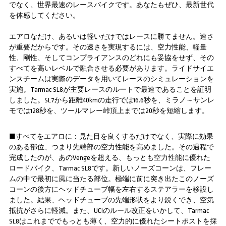
でなく、世界最速のレースバイクです。あなたもぜひ、最新世代
を体感してください。
エアロなだけ、あるいは軽いだけではレースに勝てません。速さ
が重要だからです。その速さを実現するには、空力性能、軽量
性、剛性、そしてコンプライアンスのどれにも妥協をせず、その
すべてを高いレベルで融合させる必要があります。ライドサイエ
ンスチームは実際のデータを用いてレースのシミュレーションを
実施。Tarmac SL8が主要レースのルートで最速であることを証明
しました。SL7から距離40kmの走行では16.6秒を、ミラノ～サンレ
モでは128秒を、ツールマレー峠頂上までは20秒を短縮します。
■すべてをエアロに：見た目を良くするだけでなく、実際に効果
のある部位、つまり先端部の空力性能を高めました。その過程で
完成したのが、あのVengeを超える、もっとも空力性能に優れた
ロードバイク、Tarmac SL8です。新しいノーズコーンは、フレー
ムの中で最初に風に当たる部位。極端に前に突き出たこのノーズ
コーンの後方にヘッドチューブ幅を左右するステアラーを移設し
ました。結果、ヘッドチューブの先端形状をより鋭くでき、空気
抵抗がさらに軽減。また、UCIのルール改正をいかして、Tarmac
SL8はこれまででもっとも薄く、空力的に優れたシートポストを採