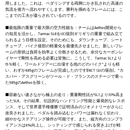
用しました。これは、ペダリングする両脚にかき乱された高速の
気流を後方へ流れやすくします。勝利を掴めるフレームには、こ
こまでの工夫が凝らされているのです。
■最低限の重量で最大限の空力性能を：チームはAethos開発から
の知見を活かし、Tarmac SL8をUCI規則ギリギリの重量で組み立て
られるよう目標を設定。そのためにも、ダウンチューブ、シート
チューブ、バイク後部の軽量化を最優先させました。新しいフレ
ームの形状は負荷を効率よく分散させるため、余分なカーボンレ
イヤーで剛性を高める必要は皆無に。こうして、Tarmac SL7より
15％軽く、ワールドツアーに出場する他のどのバイク*よりも軽
い、わずか685gのフレームが完成したのです(FACT 12rの場合)。*カ
スパー・アスグリーンがツール・ド・フランスのステージで乗っ
た585gのAethosを除く。
■容赦ない速さながら極上の走り：重量剛性比がSL7より33%高ま
ったSL8。その結果、伝説的なハンドリング性能と爆発的なレスポ
ンス、そして世界選手権優勝で証明済みのジオメトリーがさらに
改良されました。ペダルを踏み込むとパワーは漏れなく伝わり、
細やかなステアリング操作が可能です。また、縦方向のコンプラ
イアンスは6%向上し、シッティングで感じられる突き上げが軽