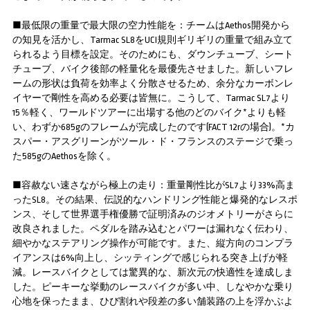
■最低限の重量で最大限の空力性能を：チームはAethos開発から
の知見を活かし、Tarmac SL8をUCI規則ギリギリの重量で組み立て
られるよう目標を設定。そのためにも、ダウンチューブ、シート
チューブ、バイク後部の軽量化を最優先させました。新しいフレ
ームの形状は負荷を効率よく分散させるため、余分なカーボンレ
イヤーで剛性を高める必要は皆無に。こうして、Tarmac SL7より
15％軽く、ワールドツアーに出場する他のどのバイク*よりも軽
い、わずか685gのフレームが完成したのです(FACT 12rの場合)。*カ
スパー・アスグリーンがツール・ド・フランスのステージで乗っ
た585gのAethosを除く。
■容赦ない速さながら極上の走り：重量剛性比がSL7より33%高ま
ったSL8。その結果、伝説的なハンドリング性能と爆発的なレスポ
ンス、そして世界選手権優勝で証明済みのジオメトリーがさらに
改良されました。ペダルを踏み込むとパワーは漏れなく伝わり、
細やかなステアリング操作が可能です。また、縦方向のコンプラ
イアンスは6%向上し、シッティングで感じられる突き上げが軽
減。レースバイクとしては驚異的な、新次元の快適性を達成しま
した。ピーキーな挙動のレースバイクが多い中、しなやかな乗り
心地を保ったまま、ひび割れや段差の多い舗装路の上を浮かぶよ