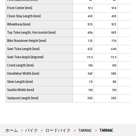
Front Center (mm)
572
574
57
Chain Stay Length (mm)
410
410
41
Wheelbase (mm)
970
973
97
Top Tube Length, Horizontal (mm)
496
509
53
Bike Standover Height (mm)
723
735
74
Seat Tube Length (mm)
433
445
45
Seat Tube Angle (degrees)
75.5
75.5
7
Crank Length (mm)
165
165
17
Handlebar Width (mm)
360
380
40
Stem Length (mm)
70
80
9
Saddle Width (mm)
155
155
15
Seatpost Length (mm)
300
300
30
ホーム
>
バイク
>
ロードバイク
>
TARMAC
>
TARMAC