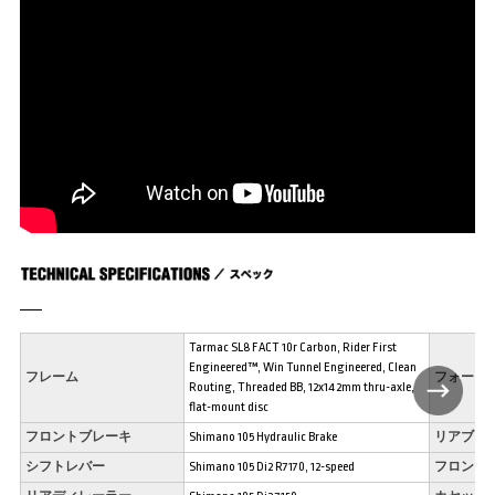
Tarmac SL8 FACT 10r Carbon, Rider First
Engineered™, Win Tunnel Engineered, Clean
フレーム
フォーク
Routing, Threaded BB, 12x142mm thru-axle,
flat-mount disc
フロントブレーキ
Shimano 105 Hydraulic Brake
リアブレ
シフトレバー
Shimano 105 Di2 R7170, 12-speed
フロント