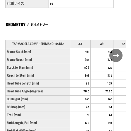
計測サイズ
56
TARMAC SL8 COMP - SHIMANO 105 DI2
44
49
52
Frame Stack (mm)
501
514
52
Frame Reach (mm)
366
375
38
Stack to Stem (mm)
509
522
53
Reach to Stem (mm)
363
372
37
Head Tube Length (mm)
99
109
12
Head Tube Angle (degrees)
70.5
71.75
72.
BB Height (mm)
266
266
26
BB Drop (mm)
74
74
7
Trail (mm)
71
63
5
Fork Length, Full (mm)
370
370
37
Fork Rake/Offset (mm)
47
47
4