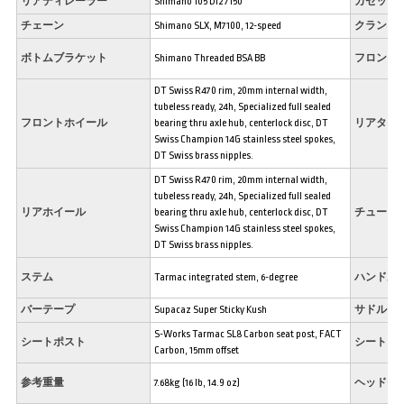
リアディレーラー
Shimano 105 Di2 7150
カセット
チェーン
Shimano SLX, M7100, 12-speed
クランク
ボトムブラケット
Shimano Threaded BSA BB
フロント
DT Swiss R470 rim, 20mm internal width,
tubeless ready, 24h, Specialized full sealed
フロントホイール
bearing thru axle hub, centerlock disc, DT
リアタイ
Swiss Champion 14G stainless steel spokes,
DT Swiss brass nipples.
DT Swiss R470 rim, 20mm internal width,
tubeless ready, 24h, Specialized full sealed
リアホイール
bearing thru axle hub, centerlock disc, DT
チューブ
Swiss Champion 14G stainless steel spokes,
DT Swiss brass nipples.
ステム
Tarmac integrated stem, 6-degree
ハンドル
バーテープ
Supacaz Super Sticky Kush
サドル
S-Works Tarmac SL8 Carbon seat post, FACT
シートポスト
シートク
Carbon, 15mm offset
参考重量
7.68kg (16 lb, 14.9 oz)
ヘッドセ