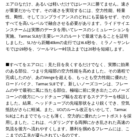
エアロなだけ、あるいは軽いだけではレースに勝てません。速さ
が重要だからです。その速さを実現するには、空力性能、軽量
性、剛性、そしてコンプライアンスのどれにも妥協をせず、その
すべてを高いレベルで融合させる必要があります。ライドサイエ
ンスチームは実際のデータを用いてレースのシミュレーションを
実施。Tarmac SL8が主要レースのルートで最速であることを証明
しました。SL7から距離40kmの走行では16.6秒を、ミラノ～サンレ
モでは128秒を、ツールマレー峠頂上までは20秒を短縮します。
■すべてをエアロに：見た目を良くするだけでなく、実際に効果
のある部位、つまり先端部の空力性能を高めました。その過程で
完成したのが、あのVengeを超える、もっとも空力性能に優れた
ロードバイク、Tarmac SL8です。新しいノーズコーンは、フレー
ムの中で最初に風に当たる部位。極端に前に突き出たこのノーズ
コーンの後方にヘッドチューブ幅を左右するステアラーを移設し
ました。結果、ヘッドチューブの先端形状をより鋭くでき、空気
抵抗がさらに軽減。また、UCIのルール改正をいかして、Tarmac
SL8はこれまででもっとも薄く、空力的に優れたシートポストを採
用しました。これは、ペダリングする両脚にかき乱された高速の
気流を後方へ流れやすくします。勝利を掴めるフレームには、こ
こまでの工夫が凝らされているのです。