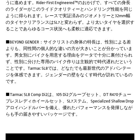
うに進めます。Rider-First Engineered™のおかげで、すべての身長
のライダーがこのライドクオリティーとハンドリング性能を同じ
ように得られます。レースで実証済みのジオメトリーと32mm幅
のタイヤクリアランスはSL7と変わらず。より太いタイヤを選択す
ることであらゆるコース状況へも柔軟に適応できます。
■BEYOND GENDER：サイクリストの身体の特長は、性別による差
よりも、同性間の個人的な違いの方が大きいことが分かっていま
す。男女別にバイクを用意する理由をデータで十分に裏付けられ
ず、性別に分けた専用のバイク作りは主観的で時代遅れだという
ことです。Tarmac SL8では、どなたでも最新世代のアドバンテー
ジを体感できます。ジェンダーの壁をなくす時代が訪れているの
です。
■Tarmac SL8 Comp Di2は、105 Di2グループセット、DT R470チュー
ブレスレディホイールセット、SL7ステム、Specialized Shallow Drop
アロイハンドルバーを備え、優れたパフォーマンスを発揮しなが
らも手の届きやすいパッケージです。