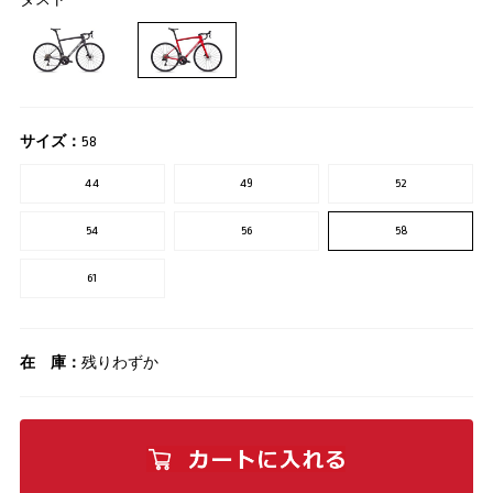
サイズ：
58
44
49
52
54
56
58
61
在 庫：
残りわずか