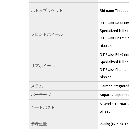
ボトムブラケット
Shimano Threade
DT Swiss R470 rim
Specialized full se
フロントホイール
DT Swiss Champion
nipples.
DT Swiss R470 rim
Specialized full se
リアホイール
DT Swiss Champion
nipples.
ステム
Tarmac integrated
バーテープ
Supacaz Super Sti
S-Works Tarmac S
シートポスト
offset
参考重量
7.68kg (16 lb, 14.9 o