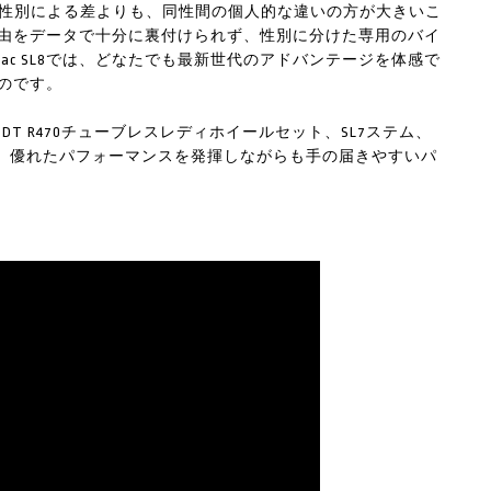
特長は、性別による差よりも、同性間の個人的な違いの方が大きいこ
由をデータで十分に裏付けられず、性別に分けた専用のバイ
ac SL8では、どなたでも最新世代のアドバンテージを体感で
のです。
ープセット、DT R470チューブレスレディホイールセット、SL7ステム、
ドルバーを備え、優れたパフォーマンスを発揮しながらも手の届きやすいパ