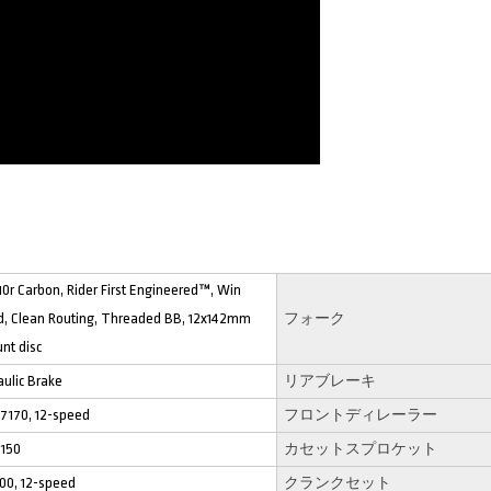
0r Carbon, Rider First Engineered™, Win
d, Clean Routing, Threaded BB, 12x142mm
フォーク
unt disc
ulic Brake
リアブレーキ
7170, 12-speed
フロントディレーラー
7150
カセットスプロケット
00, 12-speed
クランクセット