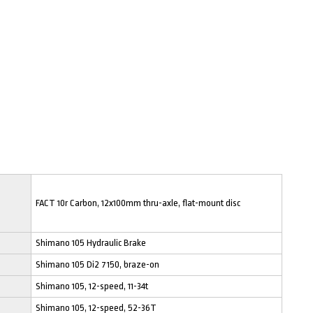
FACT 10r Carbon, 12x100mm thru-axle, flat-mount disc
Shimano 105 Hydraulic Brake
Shimano 105 Di2 7150, braze-on
Shimano 105, 12-speed, 11-34t
Shimano 105, 12-speed, 52-36T