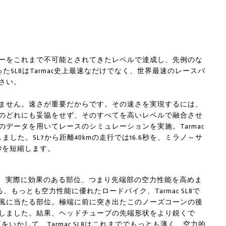
リティーをこれまで不可能とされてきたレベルで達成し、先例のな
たSL8はTarmac史上最速なだけでなく、世界最速のレースバ
さい。
ません。速さが重要だからです。その速さを実現するには、
のどれにも妥協をせず、そのすべてを高いレベルで融合させ
データを用いてレースのシミュレーションを実施。Tarmac
した。SL7から距離40kmの走行では16.6秒を、ミラノ～サ
秒を短縮します。
、実際に効果のある部位、つまり先端部の空力性能を高めま
、もっとも空力性能に優れたロードバイク、Tarmac SL8で
風に当たる部位。極端に前に突き出たこのノーズコーンの後
しました。結果、ヘッドチューブの先端形状をより鋭くで
いかして、Tarmac SL8はこれまででもっとも薄く、空力的