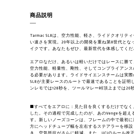
商品説明
Tarmac SL8は、空力性能、軽さ、ライドクオ
い速さを実現。20年以上の開発を重ね第8世代となっ
イクです。あなたもぜひ、最新世代を体感してくだ
エアロなだけ、あるいは軽いだけではレースに勝て
空力性能、軽量性、剛性、そしてコンプライアンス
る必要があります。ライドサイエンスチームは実際の
SL8が主要レースのルートで最速であることを証明しま
ンレモでは128秒を、ツールマレー峠頂上までは20
■すべてをエアロに：見た目を良くするだけでなく
した。その過程で完成したのが、あのVengeを超える
す。新しいノーズコーンは、フレームの中で最初に
方にヘッドチューブ幅を左右するステアラーを移設
き、空気抵抗がさらに軽減。また、UCIのルール改正を