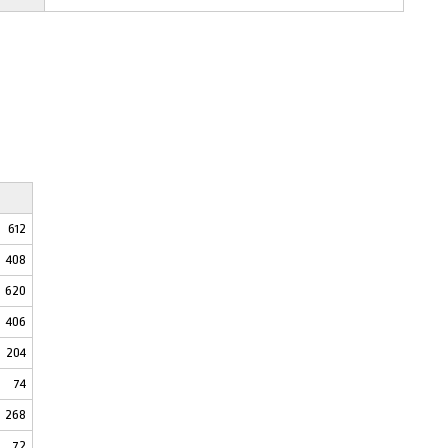
612
408
620
406
204
74
268
72