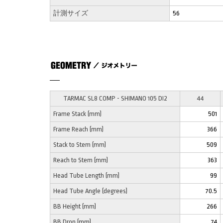
計測サイズ
56
TARMAC SL8 COMP - SHIMANO 105 DI2
44
Frame Stack (mm)
501
Frame Reach (mm)
366
Stack to Stem (mm)
509
Reach to Stem (mm)
363
Head Tube Length (mm)
99
Head Tube Angle (degrees)
70.5
BB Height (mm)
266
BB Drop (mm)
74