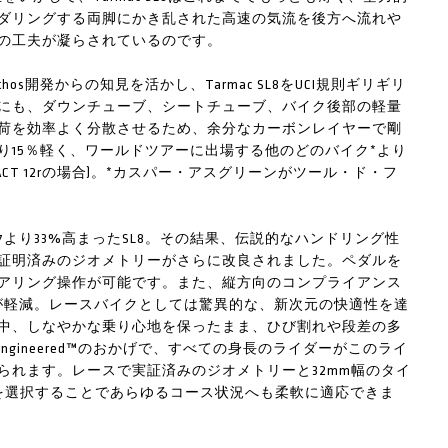
ダリングする両脚にかき乱された高速の気流を後方へ流れや
の工夫が凝らされているのです。
s開発からの知見を活かし、Tarmac SL8をUCI規則ギリギリ
にも、ダウンチューブ、シートチューブ、バイク後部の軽量
荷を効率よく分散させるため、余分なカーボンレイヤーで剛
7より15％軽く、ワールドツアーに出場する他のどのバイク*より
CT 12rの場合)。*カスパー・アスグリーンがツール・ド・フ
より33%高まったSL8。その結果、伝説的なハンドリング性
証明済みのジオメトリーがさらに改良されました。ペダルを
アリング操作が可能です。また、縦方向のコンプライアンス
が軽減。レースバイクとしては驚異的な、新次元の快適性を達
中、しなやかな乗り心地を保ったまま、ひび割れや段差の多
 Engineered™のおかげで、すべての身長のライダーがこのライ
られます。レースで実証済みのジオメトリーと32mm幅のタイ
ヤを選択することであらゆるコース状況へも柔軟に適応できま