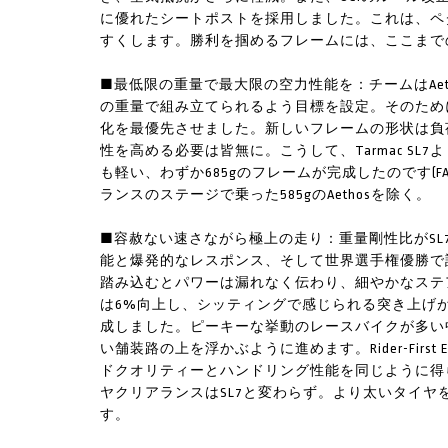
に優れたシートポストを採用しました。これは、ペ
すくします。勝利を掴めるフレームには、ここまで
■最低限の重量で最大限の空力性能を：チームはAetho
の重量で組み立てられるよう目標を設定。そのため
化を最優先させました。新しいフレームの形状は負
性を高める必要は皆無に。こうして、Tarmac SL
も軽い、わずか685gのフレームが完成したのです(FA
ランスのステージで乗った585gのAethosを除く。
■容赦ない速さながら極上の走り：重量剛性比がSL7
能と爆発的なレスポンス、そして世界選手権優勝で
踏み込むとパワーは漏れなく伝わり、細やかなステ
は6%向上し、シッティングで感じられる突き上げ
成しました。ピーキーな挙動のレースバイクが多い
い舗装路の上を浮かぶように進めます。Rider-First
ドクオリティーとハンドリング性能を同じように得
ヤクリアランスはSL7と変わらず。より太いタイ
す。