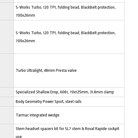
S-Works Turbo, 120 TPI, folding bead, BlackBelt protection,
700x26mm
S-Works Turbo, 120 TPI, folding bead, BlackBelt protection,
700x26mm
Turbo Ultralight, 48mm Presta valve
Specialized Shallow Drop, 6061, 70x125mm, 31.8mm clamp
Body Geometry Power Sport, steel rails
Tarmac integrated wedge
Stem headset spacers kit for SL7 stem & Roval Rapide cockpit
use