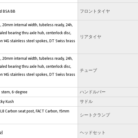
d BSA BB
フロントタイヤ
, 20mm internal width, tubeless ready, 24h,
aled bearing thru axle hub, centerlock disc,
リアタイヤ
 14G stainless steel spokes, DT Swiss brass
, 20mm internal width, tubeless ready, 24h,
aled bearing thru axle hub, centerlock disc,
チューブ
 14G stainless steel spokes, DT Swiss brass
 stem, 6-degree
ハンドルバー
cky Kush
サドル
L8 Carbon seat post, FACT Carbon, 15mm
シートクランプ
z)
ヘッドセット