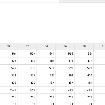
49
52
54
56
58
61
514
527
544
565
591
375
380
384
395
402
522
535
552
573
599
372
377
381
393
400
109
120
137
157
184
71.75
72.5
73
73.5
73.5
266
266
268
268
268
74
74
72
72
72