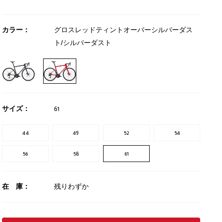
カラー：
グロスレッドティントオーバーシルバーダス
ト/シルバーダスト
サイズ：
61
44
49
52
54
56
58
61
在 庫：
残りわずか