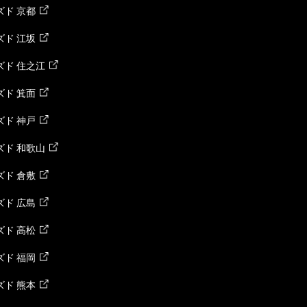
ド 京都
ド 江坂
ズド 住之江
ド 箕面
ド 神戸
ズド 和歌山
ド 倉敷
ド 広島
ド 高松
ド 福岡
ド 熊本