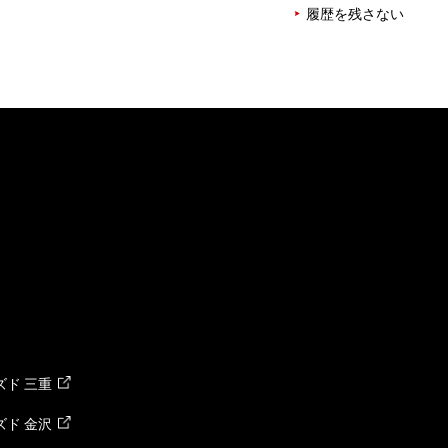
履歴を残さない
ド 三重
ド 金沢