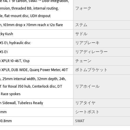
ge FACT 9r carbon, SWAT™ Door integration,
nsion, threaded BB, internal routing,
フォーク
e, flat-mount disc, UDH dropout
on, 103mm drop x 70mm reach x 12o flare
ステム
cky Kush
サドル
 E1, hydraulic disc
リアブレーキ
XS E1
リアディレーラー
 XPLR 10-46T, 13sp
チェーン
1 XPLR, DUB WIDE, Quarq Power Meter, 40T
ボトムブラケット
m, 25mm internal width, 32mm depth, 24h,
 for Roval 350 hub, Centerlock disc, DT
リアホイール
 Race spokes
n Sidewall, Tubeless Ready
リアタイヤ
50mm
シートポスト
, 30.8mm
SWAT