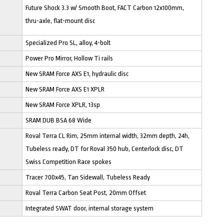
Future Shock 3.3 w/ Smooth Boot, FACT Carbon 12x100mm,
thru-axle, flat-mount disc
Specialized Pro SL, alloy, 4-bolt
Power Pro Mirror, Hollow Ti rails
New SRAM Force AXS E1, hydraulic disc
New SRAM Force AXS E1 XPLR
New SRAM Force XPLR, 13sp
SRAM DUB BSA 68 Wide
Roval Terra CL Rim, 25mm internal width, 32mm depth, 24h,
Tubeless ready, DT for Roval 350 hub, Centerlock disc, DT
Swiss Competition Race spokes
Tracer 700x45, Tan Sidewall, Tubeless Ready
Roval Terra Carbon Seat Post, 20mm Offset
Integrated SWAT door, internal storage system