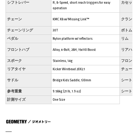
シフトレバー
R, 8-Speed, short reach triggers for easy
カセット
operation
チェーン
KMC X8 w/ Missing Link™
クランク
チェーンリング
30T
ボトムブ
ペダル
Nylon platform w/ reflectors
リム
フロントハブ
Alloy, 6-Bolt, 28H, 15x110 Boost
リアハブ
スポーク
Stainless, 14g
フロント
リアタイヤ
Kicker Wirebead 20X2.1
チューブ
サドル
Bridge Kids Saddle, 130mm
シートポ
参考重量
9.58kg (21 lb, 1.9 oz)
シートク
計測サイズ
One Size