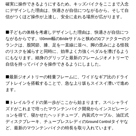
確実に操作できるようにするため。キッズバイクをここまで入念
にデザインした理由は、快適さが自信につながるから。そして自
信がつくほど操作が上達し、安全に走れる場所が広がります。
■子どもの体格を考慮しデザインした理由は、快適さが自信につ
ながるからです。130mm幅のBrideサドルと狭めのQファクターのク
ランクは、股関節、膝、足を一直線に並べ、脚の歪みによる怪我
のリスクを減らすと同時に、効率よく力強くペダルを漕げるよう
にもなります。細身のグリップと最新のフレームジオメトリーで
自信を持ってバイクを操作できるようにしました。
■最新ジオメトリーの軽量フレームに、ワイドなギア比のドライ
ブトレインを搭載することで、急な上り坂もスイスイ漕いで進め
ます。
■トレイルライドの第一歩がここから始まります。スペシャライ
ズドがこれまで培ったマウンテンバイク開発からインスピレーシ
ョンを得て、寝かせたヘッドチューブ、内装式ケーブル、油圧式
ディスクブレーキ、チューブレスレディのGround Controlタイヤな
ど、最新のマウンテンバイクの特長を取り入れています。