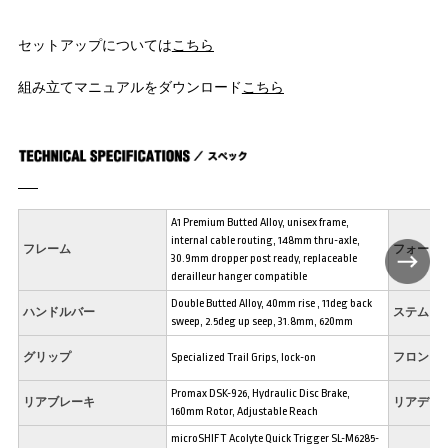
セットアップについては
こちら
組み立てマニュアルをダウンロード
こちら
A1 Premium Butted Alloy, unisex frame,
internal cable routing, 148mm thru-axle,
フレーム
フォーク
30.9mm dropper post ready, replaceable
derailleur hanger compatible
Double Butted Alloy, 40mm rise , 11deg back
ハンドルバー
ステム
sweep, 2.5deg up seep, 31.8mm, 620mm
グリップ
Specialized Trail Grips, lock-on
フロント
Promax DSK-926, Hydraulic Disc Brake,
リアブレーキ
リアディ
160mm Rotor, Adjustable Reach
microSHIFT Acolyte Quick Trigger SL-M6285-