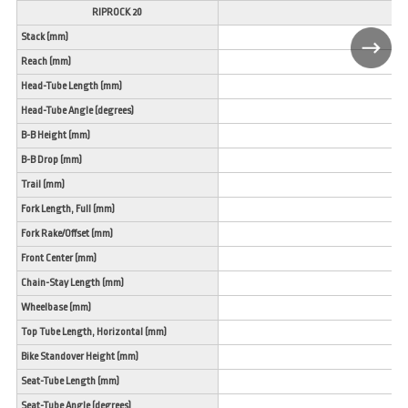
RIPROCK 20
Stack (mm)
Reach (mm)
Head-Tube Length (mm)
Head-Tube Angle (degrees)
B-B Height (mm)
B-B Drop (mm)
Trail (mm)
Fork Length, Full (mm)
Fork Rake/Offset (mm)
Front Center (mm)
Chain-Stay Length (mm)
Wheelbase (mm)
Top Tube Length, Horizontal (mm)
Bike Standover Height (mm)
Seat-Tube Length (mm)
Seat-Tube Angle (degrees)