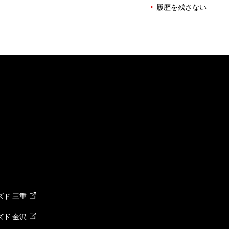
履歴を残さない
ド 三重
ド 金沢