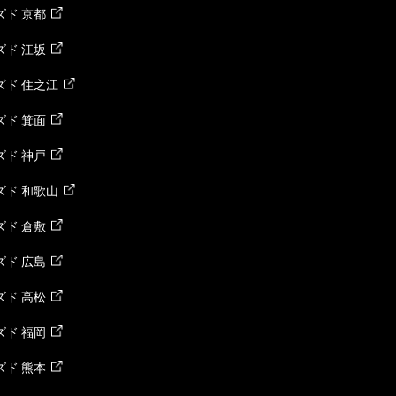
ド 京都
ド 江坂
ズド 住之江
ド 箕面
ド 神戸
ズド 和歌山
ド 倉敷
ド 広島
ド 高松
ド 福岡
ド 熊本