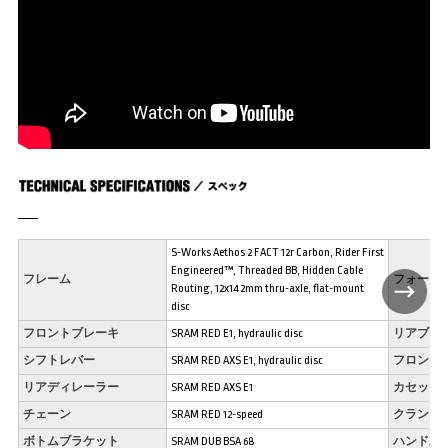
S-Works Aethos 2 FACT 12r Carbon, Rider First
Engineered™, Threaded BB, Hidden Cable
フレーム
フォーク
Routing, 12x142mm thru-axle, flat-mount
disc
フロントブレーキ
SRAM RED E1, hydraulic disc
リアブレ
シフトレバー
SRAM RED AXS E1, hydraulic disc
フロント
リアディレーラー
SRAM RED AXS E1
カセット
チェーン
SRAM RED 12-speed
クランク
ボトムブラケット
SRAM DUB BSA 68
ハンドル