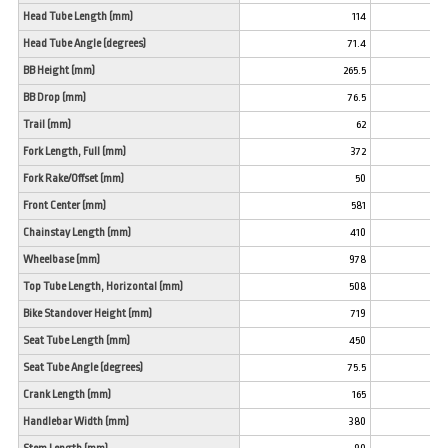
Head Tube Length (mm)
114
Head Tube Angle (degrees)
71.4
BB Height (mm)
265.5
BB Drop (mm)
76.5
Trail (mm)
62
Fork Length, Full (mm)
372
Fork Rake/Offset (mm)
50
Front Center (mm)
581
Chainstay Length (mm)
410
Wheelbase (mm)
978
Top Tube Length, Horizontal (mm)
508
Bike Standover Height (mm)
719
Seat Tube Length (mm)
450
Seat Tube Angle (degrees)
75.5
Crank Length (mm)
165
Handlebar Width (mm)
380