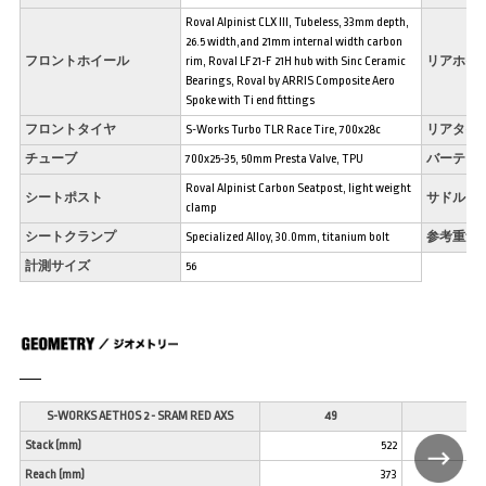
Roval Alpinist CLX III, Tubeless, 33mm depth,
26.5 width,and 21mm internal width carbon
フロントホイール
rim, Roval LF21-F 21H hub with Sinc Ceramic
リアホイ
Bearings, Roval by ARRIS Composite Aero
Spoke with Ti end fittings
フロントタイヤ
S-Works Turbo TLR Race Tire, 700x28c
リアタイ
チューブ
700x25-35, 50mm Presta Valve, TPU
バーテー
Roval Alpinist Carbon Seatpost, light weight
シートポスト
サドル
clamp
シートクランプ
Specialized Alloy, 30.0mm, titanium bolt
参考重量
計測サイズ
56
S-WORKS AETHOS 2 - SRAM RED AXS
49
52
Stack (mm)
522
Reach (mm)
373