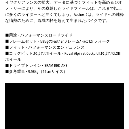
イヤクリアランスの拡大、データに基づくフィットを高めるジオ
メトリーにより、その卓越したライドフィールは、これまで以上
に多くのライダーへと届くでしょう。Aethos 2は、ライドへの純粋
な情熱のために、既成の枠を超えて生まれたバイクです。
■用途 - パフォーマンスロードライド
■フレームセット - 595gのFact 12rフレーム/ Fact 12r フォーク
■フィット - パフォーマンスエンデュランス
■コックピットおよびホイール - Roval Alpinist Cockpit IIおよびCLXIII
ホイール
■ドライブトレイン - SRAM RED AXS
■参考重量 - 5.98kg（56cmサイズ）