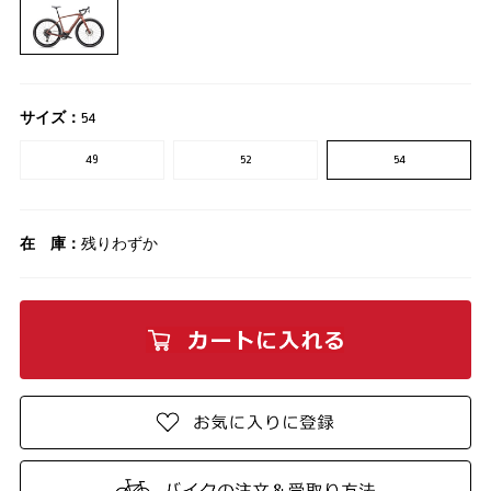
サイズ：
54
49
52
54
在 庫：
残りわずか