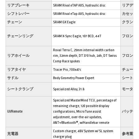
リアブレーキ
SRAM Rival eTAP AXS, hydraulic disc
リアディ
シフトレバー
SRAM Rival eTap AXS, hydraulic disc
カセット
チェーン
SRAM GX Eagle
クランク
チェーンリング
SRAM X-Sync Eagle, 107 BCD, 44T
フロント
Roval Terra C, 25mm internal width carbon
リアホイール
rim, 32mm depth, DT 370 hub, 24h, DT Swiss
フロント
Comp Race spokes
リアタイヤ
Tracer Pro, 700x47c
チューブ
サドル
Body Geometry Power Expert
シートポ
シートクランプ
Specialized Alloy, 31.8
モーター
Specialized MasterMind TCU, percentage of
remaining charge, 120 possible display
UI/Remote
configurations, MicroTune assist
バッテリ
adjustment, over-the-air updates,
ANT+/Bluetooth®, w/Handlebar remote
Custom charger, 48V System w/ SL system
充電器
参考重量
charger plug