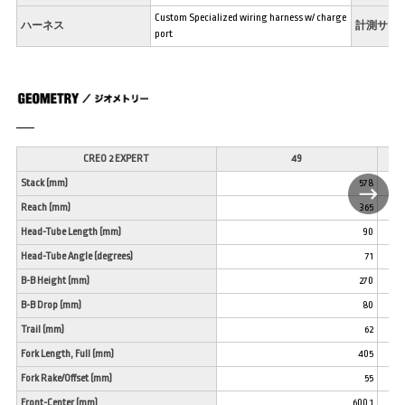
Custom Specialized wiring harness w/ charge
ハーネス
計測サイ
port
CREO 2 EXPERT
49
Stack (mm)
578
Reach (mm)
365
Head-Tube Length (mm)
90
Head-Tube Angle (degrees)
71
B-B Height (mm)
270
B-B Drop (mm)
80
Trail (mm)
62
Fork Length, Full (mm)
405
Fork Rake/Offset (mm)
55
Front-Center (mm)
600.1