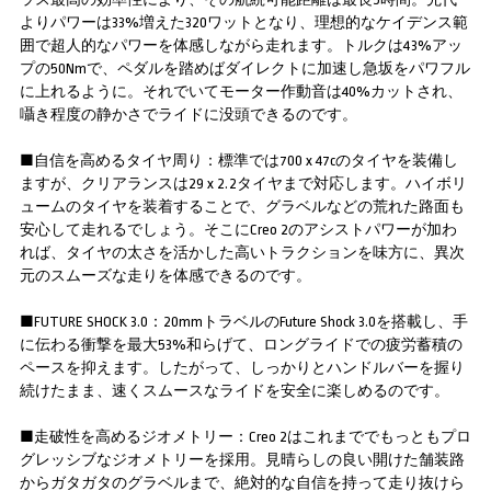
よりパワーは33%増えた320ワットとなり、理想的なケイデンス範
囲で超人的なパワーを体感しながら走れます。トルクは43%アッ
プの50Nmで、ペダルを踏めばダイレクトに加速し急坂をパワフル
に上れるように。それでいてモーター作動音は40%カットされ、
囁き程度の静かさでライドに没頭できるのです。
■自信を高めるタイヤ周り：標準では700 x 47cのタイヤを装備し
ますが、クリアランスは29 x 2.2タイヤまで対応します。ハイボリ
ュームのタイヤを装着することで、グラベルなどの荒れた路面も
安心して走れるでしょう。そこにCreo 2のアシストパワーが加わ
れば、タイヤの太さを活かした高いトラクションを味方に、異次
元のスムーズな走りを体感できるのです。
■FUTURE SHOCK 3.0：20mmトラベルのFuture Shock 3.0を搭載し、手
に伝わる衝撃を最大53%和らげて、ロングライドでの疲労蓄積の
ペースを抑えます。したがって、しっかりとハンドルバーを握り
続けたまま、速くスムースなライドを安全に楽しめるのです。
■走破性を高めるジオメトリー：Creo 2はこれまででもっともプロ
グレッシブなジオメトリーを採用。見晴らしの良い開けた舗装路
からガタガタのグラベルまで、絶対的な自信を持って走り抜けら