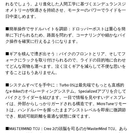
れるでしょう。より進化した人間工学に基づくエンデュランスジ
オメトリーが快適さを持続させ、モーターのパワーでライドを一
日中楽しめます。
■簡単操作でサドルハイトを調節：ドロッパーポストは重心を簡
単に下げられるため、路面を問わず、コーナリングや細かなバイ
ク操作を確実に行えるようになります。
■ギアを積んで漕ぎ出そう：バイクのフロントとリア、そしてフ
ォークにラックを取り付けられるので、ライドの目的地に合わせ
てどんな荷物も運べます。泣く泣くギアを減らして不便な思いを
することはもうありません。
■システムすべてを手中に：Turbo OSは最先端でもっとも直感的
なe-Bikeのオペレーティングシステム。Specializedアプリを介して
バイクとライダーを結びます。一目で情報を見やすいディスプレ
イは、外部からしっかりガードされる構造です。MicroTuneリモー
トは、ハンドルバーを握ったままアシストレベルを即座に微調節
でき、航続可能距離を最適な状態に保てます。
■MASTERMIND TCU：Creo 2の頭脳を司るのがMasterMind TCU。あら