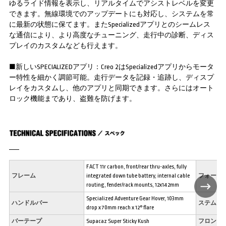
ゆるライド情報を表示し、リアルタイムでアシストレベルを変更
できます。無線環境でのアップデートにも対応し、システムを常
に最新の状態に保てます。またSpecializedアプリとのシームレス
な通信により、より高度なチューニング、走行中の診断、ディス
プレイのカスタムなども行えます。
■新しいSPECIALIZEDアプリ：Creo 2はSpecializedアプリからモータ
ー特性を細かく調節可能。走行データを記録・追跡し、ディスプ
レイをカスタムし、他のアプリと同期できます。さらにはオート
ロック機能まであり、盗難を防げます。
FACT 11r carbon, front/rear thru-axles, fully
フレーム
integrated down tube battery, internal cable
フォーク
routing, fender/rack mounts, 12x142mm
Specialized Adventure Gear Hover, 103mm
ハンドルバー
ステム
drop x 70mm reach x 12° flare
バーテープ
Supacaz Super Sticky Kush
フロント