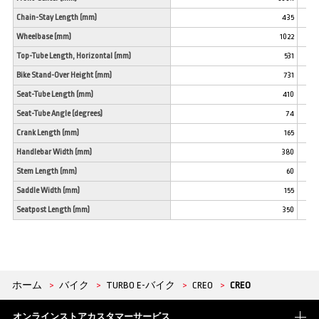
Chain-Stay Length (mm)
435
Wheelbase (mm)
1022
Top-Tube Length, Horizontal (mm)
531
Bike Stand-Over Height (mm)
731
Seat-Tube Length (mm)
410
Seat-Tube Angle (degrees)
74
Crank Length (mm)
165
Handlebar Width (mm)
380
Stem Length (mm)
60
Saddle Width (mm)
155
Seatpost Length (mm)
350
ホーム
>
バイク
>
TURBO E-バイク
>
CREO
>
CREO
オンラインストアカスタマーサービス