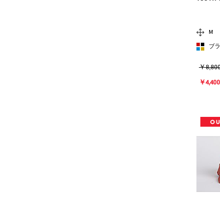
M
ブ
￥8,80
￥4,400