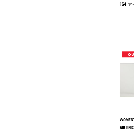
154
ア
WOMEN'
BIB KNI