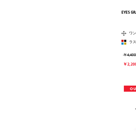
EYES GR
ワ
ラ
￥4,40
￥2,20