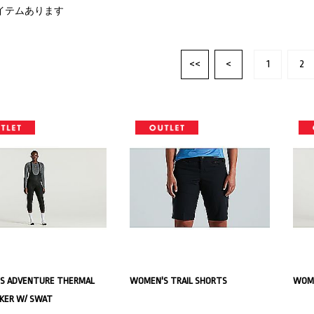
イテムあります
<<
<
1
2
S ADVENTURE THERMAL
WOMEN'S TRAIL SHORTS
WOME
CKER W/ SWAT