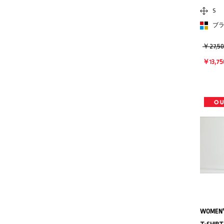
S
ブ
￥27,5
￥13,75
WOMEN'