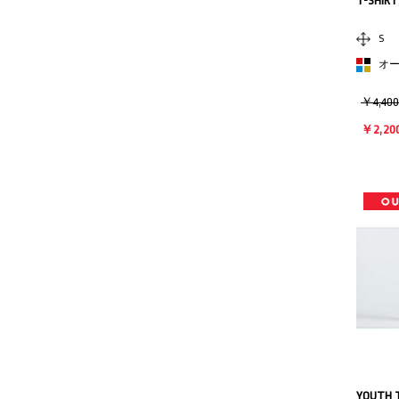
T-SHIRT
S
オ
￥4,40
￥2,20
YOUTH 