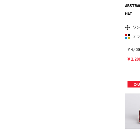
ABSTRAC
HAT
ワ
テ
￥4,40
￥2,20