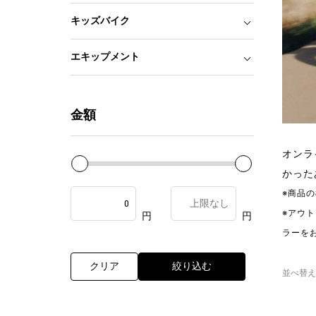
キッズバイク
エキップメント
金額
オンラ
かった
※商品
※アウ
円
円
ラーを
クリア
絞り込む
並べ替え