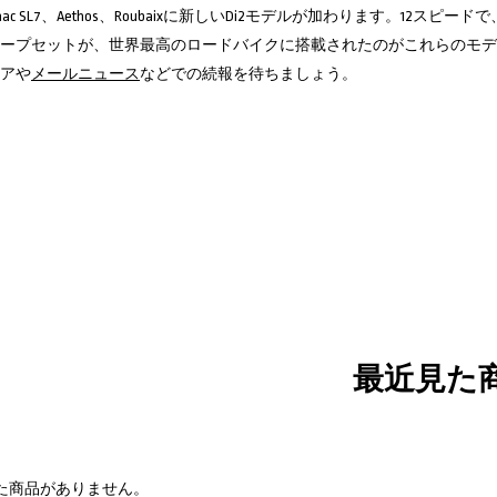
rmac SL7、Aethos、Roubaixに新しいDi2モデルが加わります。
ループセットが、世界最高のロードバイクに搭載されたのがこれらのモデ
アや
メールニュース
などでの続報を待ちましょう。
最近見た
た商品がありません。