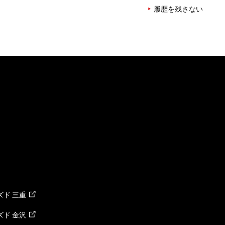
履歴を残さない
ド 三重
ド 金沢