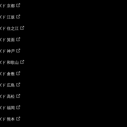
ド 京都
ド 江坂
ズド 住之江
ド 箕面
ド 神戸
ズド 和歌山
ド 倉敷
ド 広島
ド 高松
ド 福岡
ド 熊本