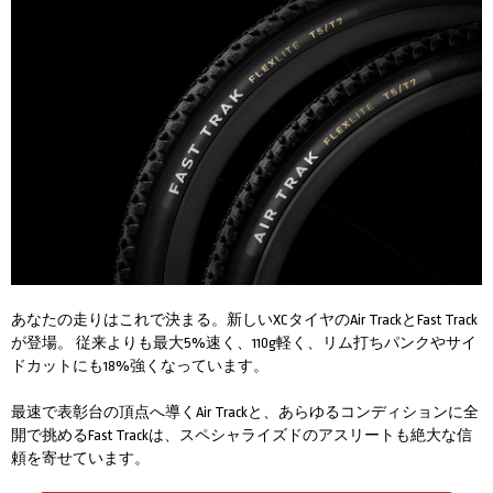
あなたの走りはこれで決まる。新しいXCタイヤのAir TrackとFast Track
が登場。 従来よりも最大5%速く、110g軽く、リム打ちパンクやサイ
ドカットにも18%強くなっています。
最速で表彰台の頂点へ導くAir Trackと、あらゆるコンディションに全
開で挑めるFast Trackは、スペシャライズドのアスリートも絶大な信
頼を寄せています。