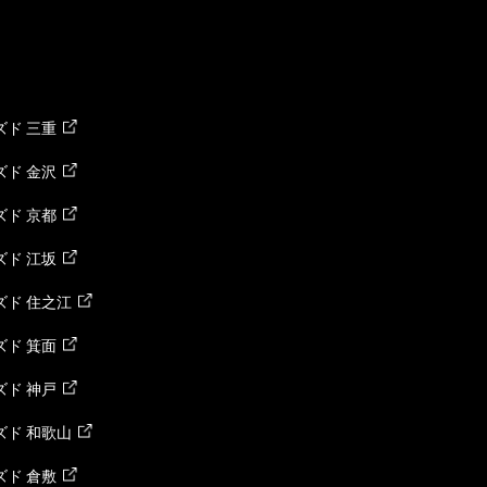
ド 三重
ド 金沢
ド 京都
ド 江坂
ズド 住之江
ド 箕面
ド 神戸
ズド 和歌山
ド 倉敷