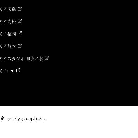
ド 広島
ド 高松
ド 福岡
ド 熊本
ド スタジオ 御茶ノ水
ド CPO
オフィシャルサイト