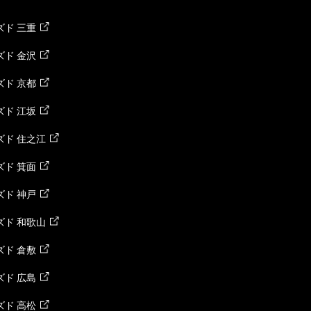
ド 三重
ド 金沢
ド 京都
ド 江坂
ズド 住之江
ド 箕面
ド 神戸
ズド 和歌山
ド 倉敷
ド 広島
ド 高松