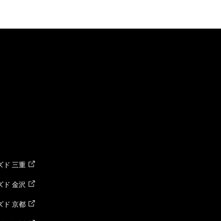
ド 三重
ド 金沢
ド 京都