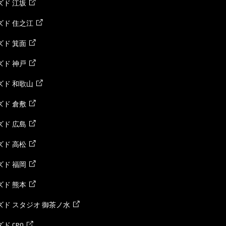
ド 江坂
ズド 住之江
ド 箕面
ド 神戸
ズド 和歌山
ド 倉敷
ド 広島
ド 高松
ド 福岡
ド 熊本
ド スタジオ 御茶ノ水
ド CPO