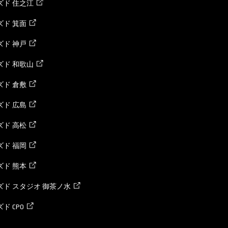
ズド 住之江
ド 箕面
ド 神戸
ズド 和歌山
ド 倉敷
ド 広島
ド 高松
ド 福岡
ド 熊本
ド スタジオ 御茶ノ水
ド CPO