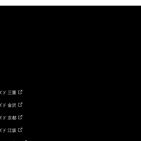
ド 三重
ド 金沢
ド 京都
ド 江坂