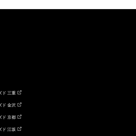
ド 三重
ド 金沢
ド 京都
ド 江坂