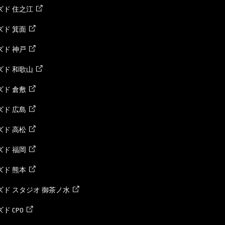
ズド 住之江
ド 箕面
ド 神戸
ズド 和歌山
ド 倉敷
ド 広島
ド 高松
ド 福岡
ド 熊本
ド スタジオ 御茶ノ水
ド CPO