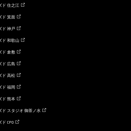
ズド 住之江
ド 箕面
ド 神戸
ズド 和歌山
ド 倉敷
ド 広島
ド 高松
ド 福岡
ド 熊本
ド スタジオ 御茶ノ水
ド CPO