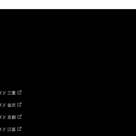
ド 三重
ド 金沢
ド 京都
ド 江坂