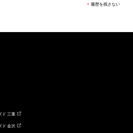
履歴を残さない
ド 三重
ド 金沢