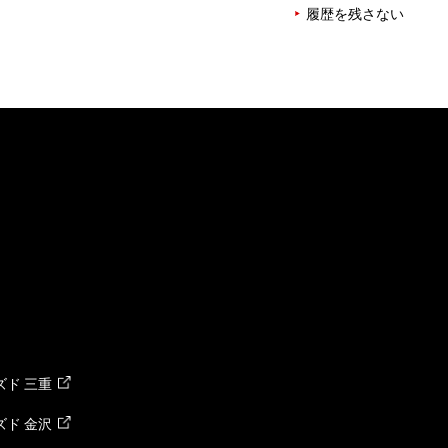
履歴を残さない
ド 三重
ド 金沢