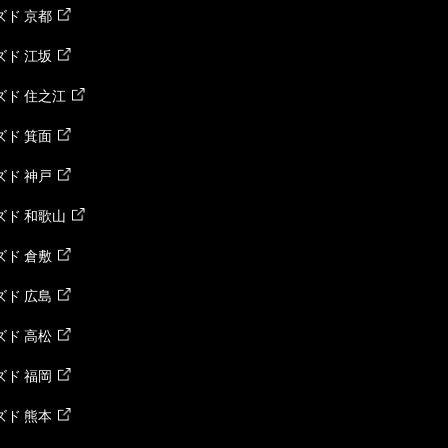
ド 京都
ド 江坂
ズド 住之江
ド 箕面
ド 神戸
ズド 和歌山
ド 倉敷
ド 広島
ド 高松
ド 福岡
ド 熊本