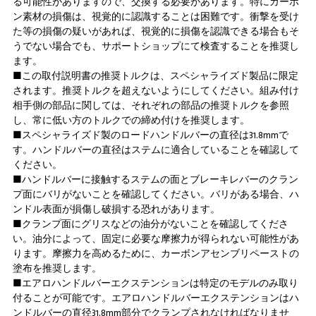
る可能性がありますので、交換する必要があります。特にカーボ
ン素材の損傷は、視覚的に認識することは困難です。衝撃を受け
た等の損傷の疑いがあれば、視覚的に損傷を認識できる場合もそ
うでない場合でも、サポートショップにて検査することを推奨し
ます。
■この取付説明書の推奨トルクは、スペシャライズド製品に限定
されます。推奨トルクを超えないようにしてください。組み付け
相手側の部品に関しては、それぞれの部品の推奨トルクを参照
し、常に低い方のトルクでの締め付けを推奨します。
■スペシャライズド製のロードハンドルバーの直径は31.8mmで
す。ハンドルバーの直径はステムに適合していることを確認して
ください。
■ハンドルバーに接触するステムの面とブレーキレバーのクラン
プ面にバリがないことを確認してください。バリがある場合、ハ
ンドル表面が損傷し破損する恐れがあります。
■クランプ面にグリスなどの油分がないことを確認してくださ
い。油分によって、固定に必要な摩擦力が得られない可能性があ
ります。摩擦力を高めるために、カーボンアセンブリペーストの
塗布を推奨します。
■エアロハンドルバーエクステンションは特定のモデルのみ取り
付ることが可能です。エアロハンドルバーエクステンションはハ
ンドルバーの直径31.8mm部分でクランプされなければなりませ