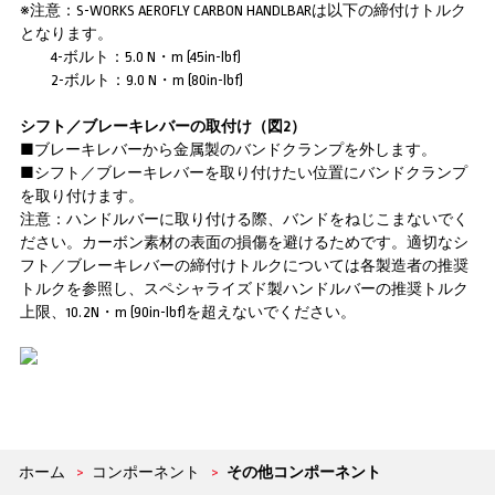
※注意：S-WORKS AEROFLY CARBON HANDLBARは以下の締付けトルク
となります。
4-ボルト：5.0 N・m (45in-lbf)
2-ボルト：9.0 N・m (80in-lbf)
シフト／ブレーキレバーの取付け（図2）
■ブレーキレバーから金属製のバンドクランプを外します。
■シフト／ブレーキレバーを取り付けたい位置にバンドクランプ
を取り付けます。
注意：ハンドルバーに取り付ける際、バンドをねじこまないでく
ださい。カーボン素材の表面の損傷を避けるためです。適切なシ
フト／ブレーキレバーの締付けトルクについては各製造者の推奨
トルクを参照し、スペシャライズド製ハンドルバーの推奨トルク
上限、10.2N・m (90in-lbf)を超えないでください。
ホーム
>
コンポーネント
>
その他コンポーネント