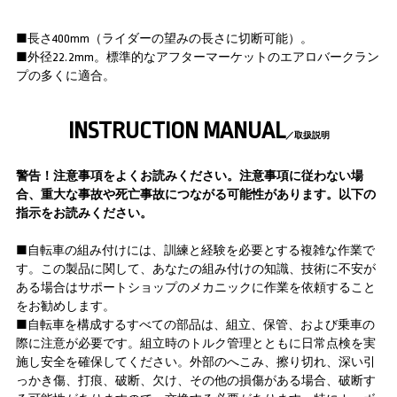
■長さ400mm（ライダーの望みの長さに切断可能）。
■外径22.2mm。標準的なアフターマーケットのエアロバークラン
プの多くに適合。
INSTRUCTION MANUAL
／取扱説明
警告！注意事項をよくお読みください。注意事項に従わない場
合、重大な事故や死亡事故につながる可能性があります。以下の
指示をお読みください。
■自転車の組み付けには、訓練と経験を必要とする複雑な作業で
す。この製品に関して、あなたの組み付けの知識、技術に不安が
ある場合はサポートショップのメカニックに作業を依頼すること
をお勧めします。
■自転車を構成するすべての部品は、組立、保管、および乗車の
際に注意が必要です。組立時のトルク管理とともに日常点検を実
施し安全を確保してください。外部のへこみ、擦り切れ、深い引
っかき傷、打痕、破断、欠け、その他の損傷がある場合、破断す