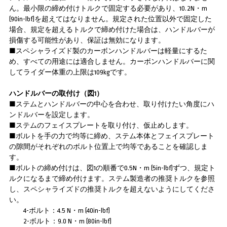
ん。最小限の締め付けトルクで固定する必要があり、10.2N・m
(90in-lbf)を超えてはなりません。規定された位置以外で固定した
場合、規定を超えるトルクで締め付けた場合は、ハンドルバーが
損傷する可能性があり、保証は無効になります。
■スペシャライズド製のカーボンハンドルバーは軽量にするた
め、すべての用途には適合しません。カーボンハンドルバーに関
してライダー体重の上限は109kgです。
ハンドルバーの取付け（図1）
■ステムとハンドルバーの中心を合わせ、取り付けたい角度にハ
ンドルバーを設定します。
■ステムのフェイスプレートを取り付け、仮止めします。
■ボルトを手の力で均等に締め、ステム本体とフェイスプレート
の隙間がそれぞれのボルト位置上で均等であることを確認しま
す。
■ボルトの締め付けは、図1の順番で0.5N・m (5in-lbf)ずつ、規定ト
ルクになるまで締め付けます。ステム製造者の推奨トルクを参照
し、スペシャライズドの推奨トルクを超えないようにしてくださ
い。
4-ボルト：4.5 N・m (40in-lbf)
2-ボルト：9.0 N・m (80in-lbf)