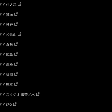
ズド 住之江
ド 箕面
ド 神戸
ズド 和歌山
ド 倉敷
ド 広島
ド 高松
ド 福岡
ド 熊本
ド スタジオ 御茶ノ水
ド CPO