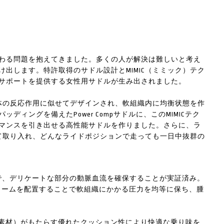
わる問題を抱えてきました。多くの人が解決は難しいと考え
出します。特許取得のサドル設計とMIMIC（ミミック）テク
サポートを提供する女性用サドルが生み出されました。
人体の反応作用に似せてデザインされ、軟組織内に均衡状態を作
ィングを備えたPower Compサドルに、このMIMICテク
マンスを引き出せる高性能サドルを作りました。さらに、ラ
はすべて取り入れ、どんなライドポジションで走っても一日中抜群の
テストで、デリケートな部分の動脈血流を確保することが実証済み。
フォームを配置することで軟組織にかかる圧力を均等に保ち、腫
素材）がもたらす優れたクッション性により快適な乗り味を