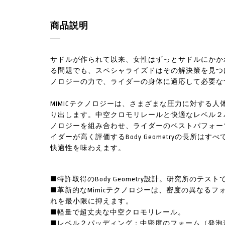
商品説明
サドルが作られて以来、女性はずっとサドルにかか
る問題でも、スペシャライズドはその解決策を見つけ
ノロジーの力で、ライダーの身体に適応して必要な
MIMICテクノロジーは、さまざまな圧力に対する
り出します。中空クロモリレールと快適なレベル２パッデ
ノロジーを組み合わせ、ライダーのベストパフォー
イダーが高く評価するBody Geometryの長所
快適性を味わえます。
■特許取得のBody Geometry設計。研究所の
■革新的なMimicテクノロジーは、密度の異なる
れを最小限に抑えます。
■軽量で超丈夫な中空クロモリレール。
■レベル２パッディング：中密度のフォーム（発泡