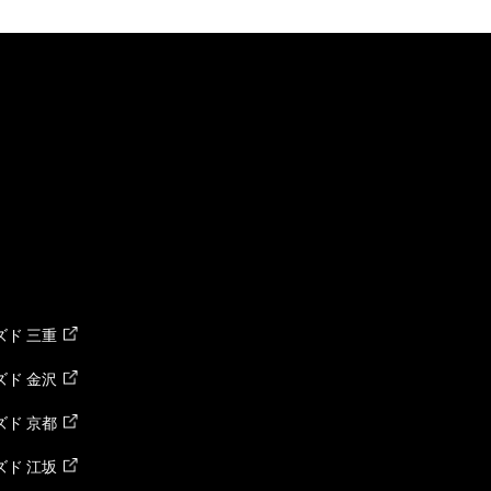
ド 三重
ド 金沢
ド 京都
ド 江坂