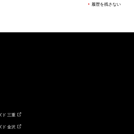
履歴を残さない
ド 三重
ド 金沢