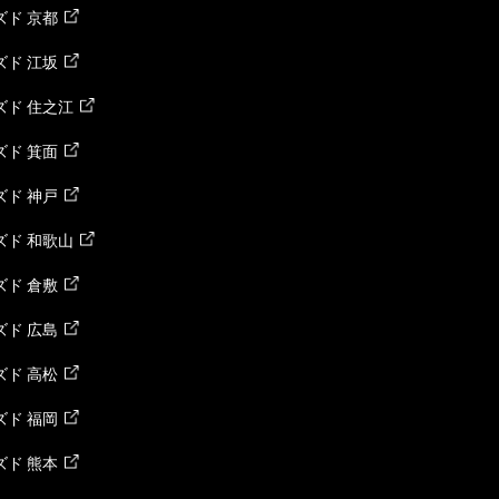
ド 京都
ド 江坂
ズド 住之江
ド 箕面
ド 神戸
ズド 和歌山
ド 倉敷
ド 広島
ド 高松
ド 福岡
ド 熊本