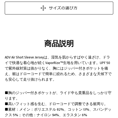
商品説明
ADV Air Short Sleeve Jerseyは、湿気を肌からすばやく遠ざけ、ドラ
イで快適な着心地が続くVaporRize™生地を用いています。UPF 50
で紫外線対策は抜かりなく、胸にはジッパー付きポケットを備
え、裾はドローコードで簡単に絞れるため、さまざまな天候下で
も安心して走り抜けられます。
■胸のジッパー付きポケットが、ライド中も貴重品をしっかり守
ります。
■高いフィット感を生む、ドローコードで調整できる裾周り。
■素材：メイン：ポリエステル 82%、コットン 13%、スパンデッ
クス 5%；その他：ナイロン 94%、エラスタン 6%