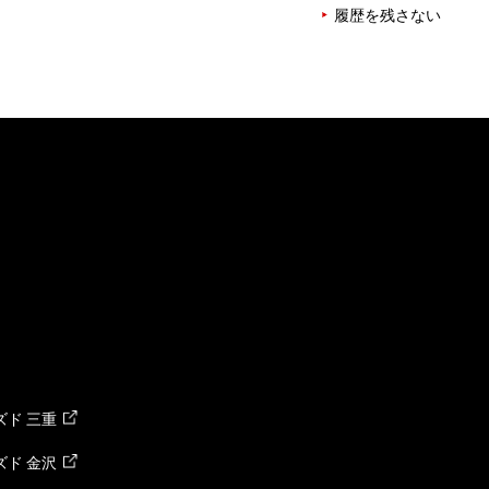
履歴を残さない
ド 三重
ド 金沢