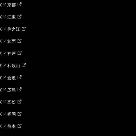
ド 京都
ド 江坂
ズド 住之江
ド 箕面
ド 神戸
ズド 和歌山
ド 倉敷
ド 広島
ド 高松
ド 福岡
ド 熊本