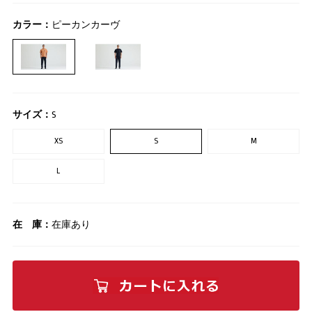
カラー：
ピーカンカーヴ
サイズ：
S
XS
S
M
L
在 庫：
在庫あり