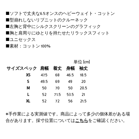
■ソフトで丈夫な6.5オンスのヘビーウェイト・コットン
■型崩れしないリブニットのクルーネック
■左胸と背中にシルクスクリーンのグラフィック
■胸と肩周りにゆとりを持たせたリラックスフィット
■ユニセックス
■素材：コットン 100%
単位 (cm)
サイズスペック
肩幅
着丈
身幅
袖丈
XS
47.5
68
46.5
18.5
S
49.5
69
49
20
M
50
70
50
20.5
L
52
71.5
53.5
21
XL
52
72
56
21.5
※手作業による実測値です。商品によって多少の個体差がある場
合があります。採寸位置については
こちら
をご確認ください。